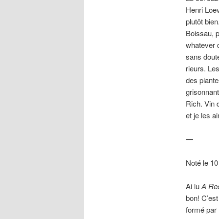
Henri Loev
plutôt bie
Boissau, p
whatever d
sans doute
rieurs. Le
des plante
grisonnant
Rich. Vin d
et je les a
—
Noté le 10
Ai lu
A Re
bon! C’est
formé par 