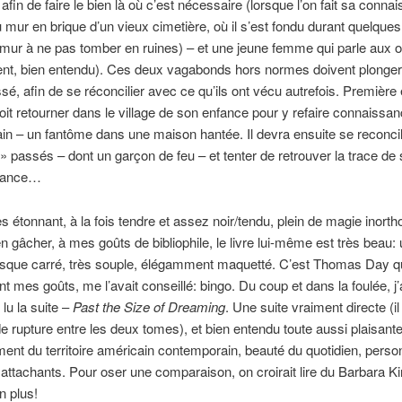
, afin de faire le bien là où c’est nécessaire (lorsque l’on fait sa connai
mur en brique d’un vieux cimetière, où il s’est fondu durant quelques
 mur à ne pas tomber en ruines) – et une jeune femme qui parle aux o
ent, bien entendu). Ces deux vagabonds hors normes doivent plonger
sé, afin de se réconcilier avec ce qu’ils ont vécu autrefois. Première 
t retourner dans le village de son enfance pour y refaire connaissa
in – un fantôme dans une maison hantée. Il devra ensuite se reconcil
» passés – dont un garçon de feu – et tenter de retrouver la trace de
nfance…
s étonnant, à la fois tendre et assez noir/tendu, plein de magie inor
en gâcher, à mes goûts de bibliophile, le livre lui-même est très beau
esque carré, très souple, élégamment maquetté. C’est Thomas Day qu
t mes goûts, me l’avait conseillé: bingo. Du coup et dans la foulée, j’
lu la suite –
Past the Size of Dreaming
. Une suite vraiment directe (il
e rupture entre les deux tomes), et bien entendu toute aussi plaisante
nt du territoire américain contemporain, beauté du quotidien, pers
 attachants. Pour oser une comparaison, on croirait lire du Barbara K
n plus!