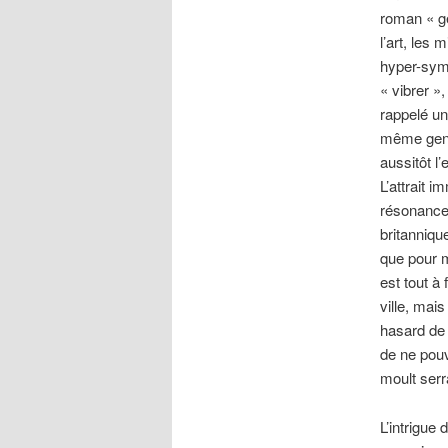
roman « gén
l’art, les 
hyper-symp
« vibrer »
rappelé un
même genre
aussitôt l
L’attrait 
résonance 
britanniqu
que pour m
est tout à
ville, mais
hasard de
de ne pouv
moult ser
L’intrigue 