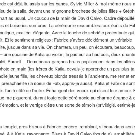
nde est déjà là, assis sur les bancs. Sylvie Miller & moi-même nous
lieu de la salle, devant une mignonne brochette de jolies filles + Stép
rt as usual. Un coucou de la main de David Calvo. Cadre dépouillé
s et boiseries sombres. La cérémonie ressemblera aux écrits de Fab
ntique, exaltée, élégante. Avec la touche de sobriété protestante qui
t. Et le sentiment religieux: Fabrice s’avère décidément un véritable
ite, jusque dans sa vie. On chantera, un peu, on écoutera, beaucoup,
 une cousine de Katia au violon, le pasteur au hautbois, deux chant
ldi, Purcell… Deux beaux garçons bruns papillonnent dans les allées
photo en main (les frères de Katia, devais-je apprendre un peu plus ta
racile jeune fille, les cheveux blonds tressés à l’ancienne, me remet e
art préraphaélite (la soeur de Fab, appris-je aussi). Katia et Fabrice son
ssis l’un à côté de l’autre. Échangent des voeux qui disent leur amour. 
eux me piqueront, durant toute cette cérémonie au charme étrange & 
’émotion, et le vertige d’être une sorte de témoin (privilégié, estimè-j
du temple, gros bisous à Fabrice, encore tremblant, si beau dans son
sé, & à Katia, rayonnante. Bises à David Calvo (boudeur), amabilités