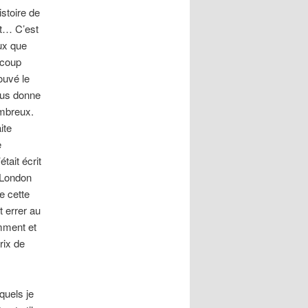
istoire de
uit… C’est
ux que
ucoup
rouvé le
ous donne
ombreux.
ite
e
tait écrit
 London
e cette
t errer au
mment et
rix de
uels je