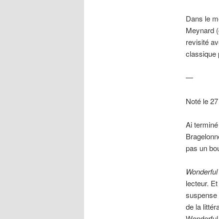
Dans le mê
Meynard (c
revisité a
classique
—
Noté le 27
Ai terminé
Bragelonne
pas un bou
Wonderful
lecteur. Et
suspense »
de la litt
Wonderful n