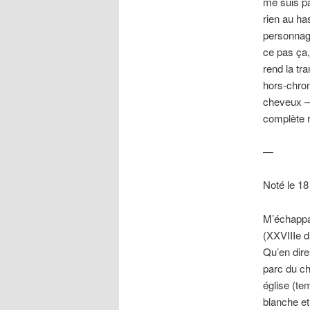
me suis par
rien au has
personnage
ce pas ça,
rend la tr
hors-chron
cheveux – 
complète r
—
Noté le 18 
M’échappan
(XXVIIIe d
Qu’en dire
parc du ch
église (te
blanche et