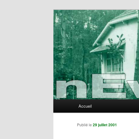
Aller
au
contenu
nEvErLaNd
principal
Menu
Accueil
principal
Publié le
29 juillet 2001