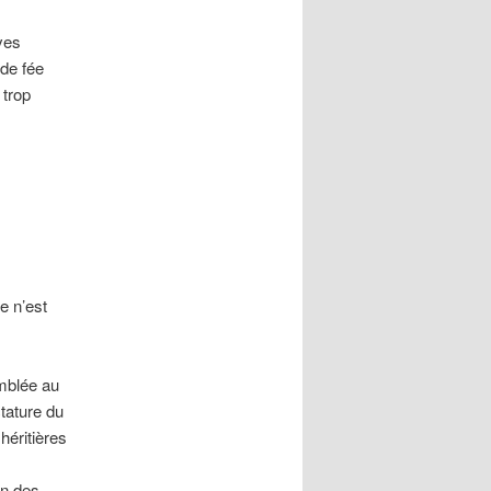
ves
 de fée
 trop
e n’est
emblée au
ctature du
héritières
.
un des