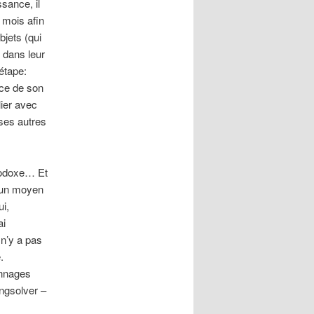
ssance, il
 mois afin
bjets (qui
 dans leur
étape:
nce de son
ier avec
 ses autres
thodoxe… Et
: un moyen
i,
ai
 n’y a pas
.
onnages
ingsolver –