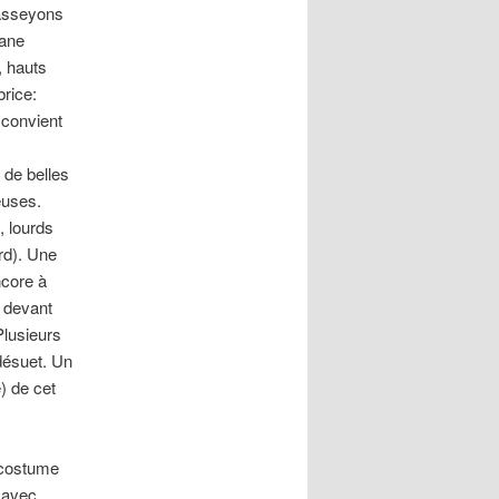
 asseyons
hane
, hauts
rice:
 convient
 de belles
euses.
, lourds
rd). Une
ncore à
t devant
Plusieurs
désuet. Un
e) de cet
 costume
 avec