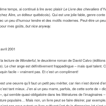
me temps, ai continué à lire avec plaisir
Le Livre des chevaliers
d’Y
hez Alire, un éditeur québécois). Qui est une jolie fable, genre conte
vec un peu d’humour tendre et des motifs modernes. Peut-être un peu
 pour mes goûts,
but nice anyway.
 avril 2001
 la lecture de
Wonderful
, le deuxième roman de David Calvo (éditions
). Le cher ange est définitivement frappadingue – mais quel talent. C
quin facile – vraiment pas. Et c’est un compliment!
est une oeuvre qu’il faut un petit peu mériter, car rien n’est donné d’
 c’est tant mieux. J’en ai un peu marre, parfois, de cette sorte de « di
, qui semble quasi-obligatoire dans les littératures de l’imaginaires – 
érature populaire… Mais non, un livre peut se faire désirer, par exemple
’est pas pour autant un livre cultivant l’art de la digression (et c’est 