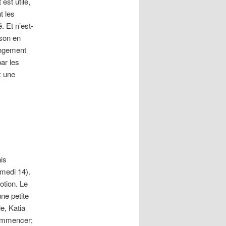
est utile,
t les
. Et n’est-
nson en
rangement
ar les
: une
is
amedi 14).
otion. Le
ne petite
le, Katia
commencer;