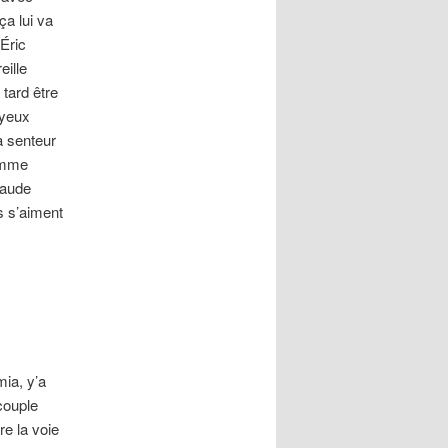
ça lui va
Éric
eille
tard être
 yeux
a senteur
homme
laude
ls s’aiment
ia, y’a
couple
e la voie