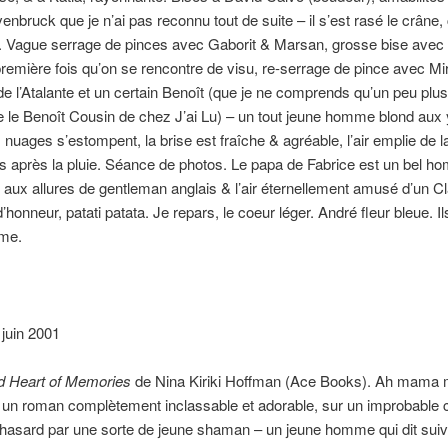
enbruck que je n’ai pas reconnu tout de suite – il s’est rasé le crâne, 
n. Vague serrage de pinces avec Gaborit & Marsan, grosse bise avec 
remière fois qu’on se rencontre de visu, re-serrage de pince avec Mir
e l’Atalante et un certain Benoît (que je ne comprends qu’un peu plus 
 le Benoît Cousin de chez J’ai Lu) – un tout jeune homme blond aux
s nuages s’estompent, la brise est fraîche & agréable, l’air emplie de l
s après la pluie. Séance de photos. Le papa de Fabrice est un bel 
 aux allures de gentleman anglais & l’air éternellement amusé d’un C
’honneur, patati patata. Je repars, le coeur léger. André fleur bleue. I
ime.
 juin 2001
d Heart of Memories
de Nina Kiriki Hoffman (Ace Books). Ah mama m
 un roman complètement inclassable et adorable, sur un improbable 
hasard par une sorte de jeune shaman – un jeune homme qui dit suivr