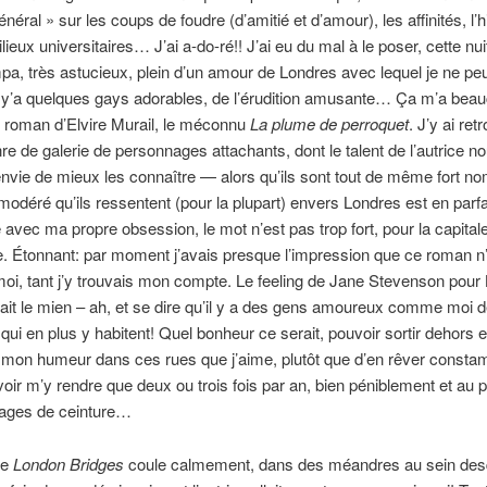
éral » sur les coups de foudre (d’amitié et d’amour), les affinités, l’h
milieux universitaires… J’ai a-do-ré!! J’ai eu du mal à le poser, cette n
a, très astucieux, plein d’un amour de Londres avec lequel je ne pe
, y’a quelques gays adorables, de l’érudition amusante… Ça m’a bea
 roman d’Elvire Murail, le méconnu
La plume de perroquet
. J’y ai ret
 de galerie de personnages attachants, dont le talent de l’autrice n
’envie de mieux les connaître — alors qu’ils sont tout de même fort n
immodéré qu’ils ressentent (pour la plupart) envers Londres est en parfa
avec ma propre obsession, le mot n’est pas trop fort, pour la capital
e. Étonnant: par moment j’avais presque l’impression que ce roman n’é
oi, tant j’y trouvais mon compte. Le feeling de Jane Stevenson pour
 fait le mien – ah, et se dire qu’il y a des gens amoureux comme moi d
 qui en plus y habitent! Quel bonheur ce serait, pouvoir sortir dehors e
 mon humeur dans ces rues que j’aime, plutôt que d’en rêver consta
oir m’y rendre que deux ou trois fois par an, bien péniblement et au p
rages de ceinture…
de
London Bridges
coule calmement, dans des méandres au sein desq