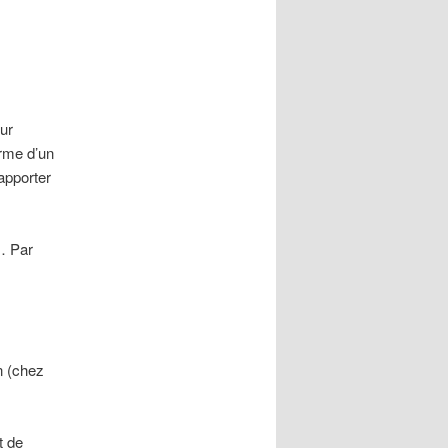
articles
ur
orme d’un
apporter
… Par
 (chez
t de