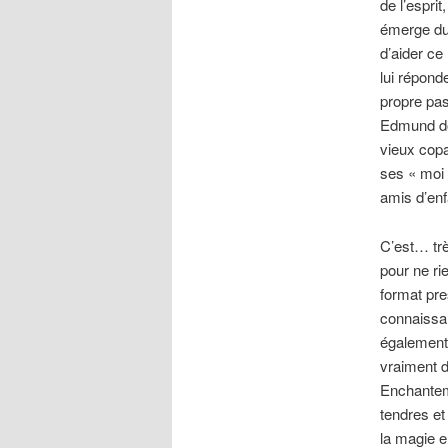
de l’esprit
émerge du 
d’aider ce
lui répond
propre pas
Edmund doi
vieux copa
ses « moi 
amis d’e
C’est… trè
pour ne ri
format pr
connaissan
également 
vraiment d
Enchanteme
tendres et
la magie e