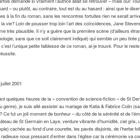
fois demandé si vraiment l’autrice allait se retrouver – mais oui! Tout 
ard – ou plutôt, au contraire, tout est du au hasard : ainsi que le disen
s à la fin du roman, sans les rencontres fortuites rien ne serait arrivé
 la vie? Loin de pousser trop loin l’art des coïncidences, Jane Steve
ame très plausible. Il n’y a guère que la première scène (d’ailleurs ét
ologie, sans que ce soit clairement indiqué) qui semble un peu tirée p
c’est l’unique petite faiblesse de ce roman, ai-je trouvé. Pour le reste
éussite.
juillet 2001
t quelques heures de la « convention de science-fiction » de St Den
u genre), je suis allé assister au mariage de Katia & Fabrice Colin (s
? Ce fut un joli moment de bonheur – du côté de la sérénité et de l’ém
âteau de St Germain en Laye, verdure vibrante d’humidité, ciel gris, u
mple) cachée au fond d’une courette, les pavés disjoints, de l’herbe fol
 radieuse nous pressant d’entrer dans l’église car la cérémonie va 