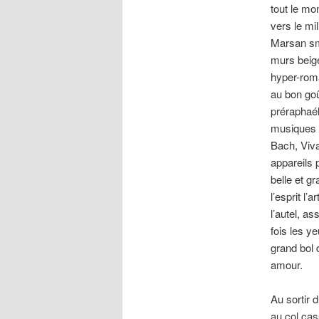
tout le mo
vers le mi
Marsan sma
murs beige
hyper-roma
au bon goû
préraphaél
musiques –
Bach, Viva
appareils 
belle et g
l’esprit l’
l’autel, a
fois les y
grand bol d
amour.
Au sortir 
au col cas