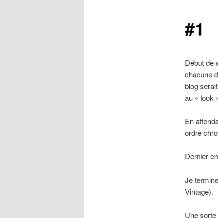
#1
Début de w
chacune de
blog serai
au « look »
En attenda
ordre chro
Dernier en 
Je termine
Vintage).
Une sorte 