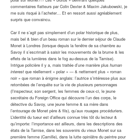
commentaires flatteurs par Colin Dexter & Maxim Jakubowski, je
me suis risqué à l’acheter… Et en ressort aussi agréablement
surpris que convaincu.
Car il ne s’agit pas simplement d’un polar historique de plus,
mais bel & bien d’un beau roman sur le dernier séjour de Claude
Monet à Londres (lorsque depuis la fenêtre de sa chambre au
Savoy il s’escrimait à saisir les mouvements de la brume & les
effets de la lumières dans le fog au-dessus de la Tamise).
Intrigue policière il y a, mais traitée d’une manière plus
human
interest
que réellement « polar » — & nettement plus « roman
noir » que roman à énigme anglais: l’autrice s’intéresse plus aux
retombées de l’enquête sur la vie de plusieurs personnages
(l’inspecteur, son sergent, les femmes de ceux-ci, le jeune
secrétaire du Foreign Office qui découvre l’un des corps, le
détective du Savoy, une jeune femme & sa mère dans
l’entourage de Monet père & fils), qu’aux rouages procéduriers.
L’identité du tueur est d’ailleurs connue très tôt du lecteur &
qu’importe: l’importance est ailleurs, dans les descriptions des
états de la Tamise, dans les souvenirs du vieux Monet sur sa
première femme (Camille), dans la lutte opiniâtre du peintre pour