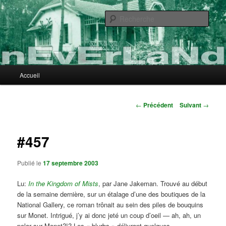
Aller
au
Rech
contenu
principal
nEvErLaNd
Menu
Accueil
principal
Navigation
←
Précédent
Suivant
→
des
articles
#457
Publié le
17 septembre 2003
Lu:
In the Kingdom of Mists
, par Jane Jakeman. Trouvé au début
de la semaine dernière, sur un étalage d’une des boutiques de la
National Gallery, ce roman trônait au sein des piles de bouquins
sur Monet. Intrigué, j’y ai donc jeté un coup d’oeil — ah, ah, un
polar sur Monet?!? Les « blurbs » délivrant quelques