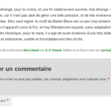
trange, pour le moins, et une fin relativement ouverte, très étrange –
, car il n’est pas aisé de gérer une telle pression, et de tels événem
bles. Mon seul regret: le motif de Barbe Bleue est un peu trop évident
n il apparaît (vers la fin), et trop littéralement exposé, sans adaptati
e historique. poiur le reste, il s’agit de toute évidence d’une très bell
 et séduisante, subtile et formidablement bien écrite.
a été publié dans
Non classé
par
A.-F. Ruaud
. Mettez-le en favori avec son
permal
er un commentaire
*
se e-mail ne sera pas publiée.
Les champs obligatoires sont indiqués avec
*
aire