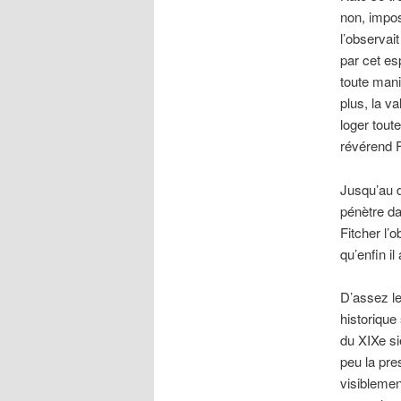
non, impos
l’observai
par cet es
toute mani
plus, la v
loger tout
révérend F
Jusqu’au d
pénètre da
Fitcher l’o
qu’enfin il
D’assez le
historique
du XIXe si
peu la pre
visiblemen