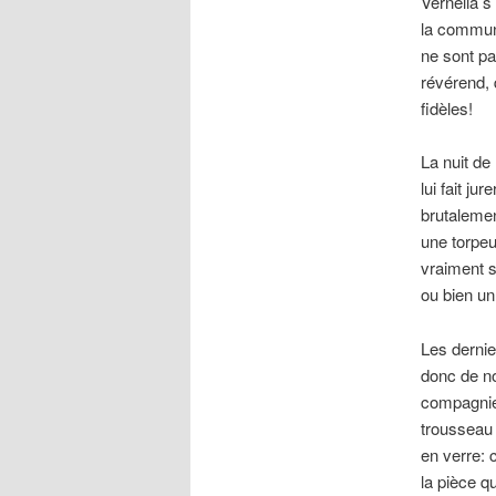
Vernelia s
la communa
ne sont p
révérend, 
fidèles!
La nuit de
lui fait jur
brutalemen
une torpeu
vraiment s
ou bien un
Les dernie
donc de no
compagnie 
trousseau d
en verre: c
la pièce q