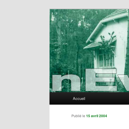
Aller
au
contenu
nEvErLaNd
principal
Menu
Accueil
principal
Publié le
15 avril 2004