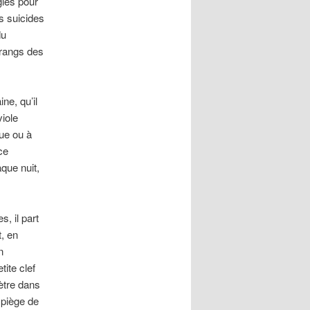
gies pour
s suicides
du
 rangs des
ne, qu’il
viole
gue ou à
ce
aque nuit,
, il part
, en
n
tite clef
nètre dans
 piège de