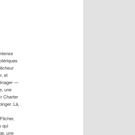
articles
intense
otériques
rêcheur
, et
ménager —
le, une
Mr Charter
inger. Là,
itcher,
s qui
age, une