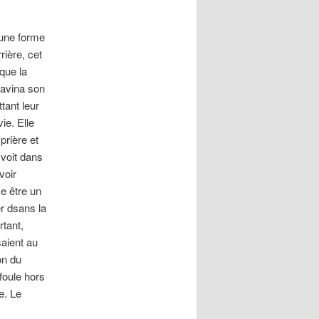
’une forme
rière, cet
 que la
Lavina son
tant leur
ie. Elle
prière et
 voit dans
voir
e être un
r dsans la
tant,
saient au
on du
foule hors
e. Le