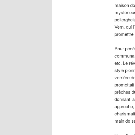
maison don
mystérieus
polterghei
Vern, qui l
promettre 
Pour pénét
communaut
etc. Le ré
style pion
verrière d
promettait
prêches du
donnant la
approche, 
charismati
main de sa