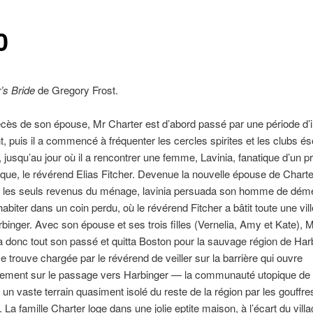
0
’s Bride
de Gregory Frost.
cès de son épouse, Mr Charter est d’abord passé par une période d’
, puis il a commencé à fréquenter les cercles spirites et les clubs és
 jusqu’au jour où il a rencontrer une femme, Lavinia, fanatique d’un p
que, le révérend Elias Fitcher. Devenue la nouvelle épouse de Charter
 les seuls revenus du ménage, lavinia persuada son homme de dé
habiter dans un coin perdu, où le révérend Fitcher a bâtit toute une vil
rbinger. Avec son épouse et ses trois filles (Vernelia, Amy et Kate), 
donc tout son passé et quitta Boston pour la sauvage région de Harb
se trouve chargée par le révérend de veiller sur la barrière qui ouvre
ement sur le passage vers Harbinger — la communauté utopique de F
 un vaste terrain quasiment isolé du reste de la région par les gouffre
. La famille Charter loge dans une jolie eptite maison, à l’écart du vill