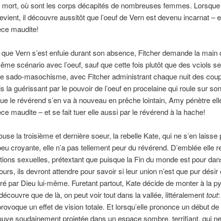
e mort, où sont les corps décapités de nombreuses femmes. Lorsque 
evient, il découvre aussitôt que l’oeuf de Vern est devenu incarnat – et
èce maudite!
 que Vern s’est enfuie durant son absence, Fitcher demande la main
ême scénario avec l’oeuf, sauf que cette fois plutôt que des vciols s
e sado-masochisme, avec Fitcher administrant chaque nuit des coup
s la guérissant par le pouvoir de l’oeuf en procelaine qui roule sur so
ue le révérend s’en va à nouveau en prêche lointain, Amy pénètre ell
èce maudite – et se fait tuer elle aussi par le révérend à la hache!
ouse la troisième et dernière soeur, la rebelle Kate, qui ne s’en laisse
eu croyante, elle n’a pas tellement peur du révérend. D’emblée elle r
ations sexuelles, prétextant que puisque la Fin du monde est pour dan
ours, ils devront attendre pour savoir si leur union n’est que pur désir
é par Dieu lui-même. Furetant partout, Kate décide de monter à la p
 découvre que de là, on peut voir tout dans la vallée, littéralement
tout
:
provoque un effet de vision totale. Et lorsqu’elle prononce un début de 
ouve soudainement projetée dans un espace sombre, terrifiant, qui ne