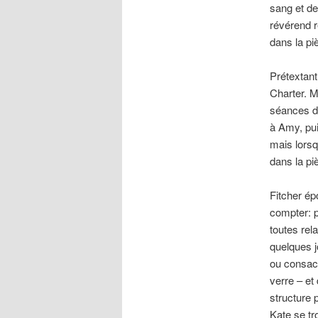
sang et d
révérend r
dans la pi
Prétextant
Charter. M
séances d
à Amy, pui
mais lorsq
dans la pi
Fitcher ép
compter: p
toutes rel
quelques j
ou consacr
verre – et
structure 
Kate se tr