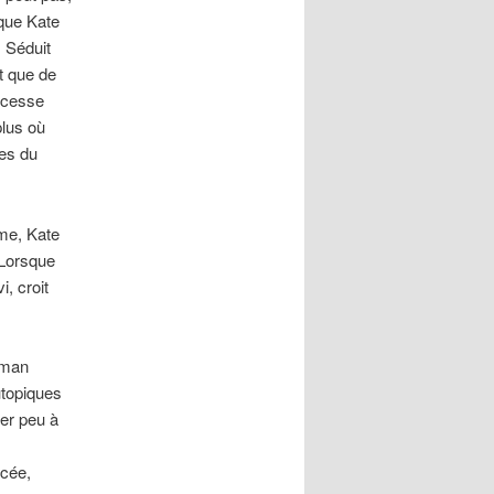
 que Kate
. Séduit
t que de
e cesse
plus où
res du
ame, Kate
 Lorsque
i, croit
oman
utopiques
er peu à
ncée,