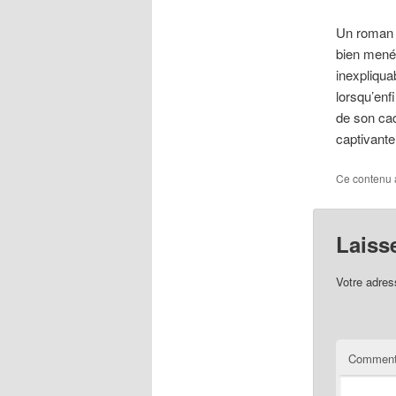
Un roman é
bien menée
inexpliqua
lorsqu’enfi
de son cadr
captivante
Ce contenu 
Laiss
Votre adres
Comment