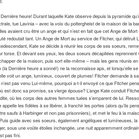
t.
 Dernière heure! Durant laquelle Kate observe depuis la pyramide qu
trale, tue Lavinia – avec la voix du poltergheist de la maison de la bar
elles avaient cru être un ange et qui n’est en fait que cet Ange de Mort
 redoutait tant. Un Ange de Mort au service de Fitcher, qui détruit 
edescendant, Kate se décide à réunir les corps de ses soeurs, remet
eur torse. Et devant ses yeux, les deux soeurs décapitées reprennent v
’échapper de la maison, puis sort elle-même – mais les gens réunis en 
 (la Dernière heure a sonné!) ne la reconnaisse aps, et lorsqu’elle se
 elle voit un ange, lumineux, couvert de plumes! Fitcher demande à sa
l n’est pas venu Lui-même, pourquoi a-t-il envoyé ce que Fitcher pens
ù est donc sa promise, sa vierge épouse? L’ange Kate conduit Fitche
ite, où les corps des autres femmes tuées s’emparent de lui. Ressor
 appelle les fidèles à se libérer, à franchir les portes (alors qu’ils pen
être saufs à Harbinger et non pas prisonniers), et met le feu à la mais
Puis guide avec ses soeurs, également angéliques et lumineuses, la 
er, sous une voûte étoiles inchangée, une nuit apparemment ordinair
t pas fini.