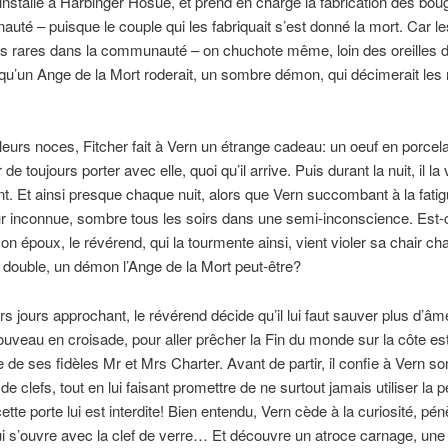
’installe à Harbinger Hosue, et prend en charge la fabrication des bou
uté – puisque le couple qui les fabriquait s’est donné la mort. Car le
as rares dans la communauté – on chuchote même, loin des oreilles 
qu’un Ange de la Mort roderait, un sombre démon, qui décimerait les
 leurs noces, Fitcher fait à Vern un étrange cadeau: un oeuf en porcelai
er de toujours porter avec elle, quoi qu’il arrive. Puis durant la nuit, il la 
t. Et ainsi presque chaque nuit, alors que Vern succombant à la fati
r inconnue, sombre tous les soirs dans une semi-inconscience. Est-
on époux, le révérend, qui la tourmente ainsi, vient violer sa chair ch
 double, un démon l’Ange de la Mort peut-être?
rs jours approchant, le révérend décide qu’il lui faut sauver plus d’âmes
uveau en croisade, pour aller prêcher la Fin du monde sur la côte est
de ses fidèles Mr et Mrs Charter. Avant de partir, il confie à Vern so
e clefs, tout en lui faisant promettre de ne surtout jamais utiliser la pe
ette porte lui est interdite! Bien entendu, Vern cède à la curiosité, pé
ui s’ouvre avec la clef de verre… Et découvre un atroce carnage, une