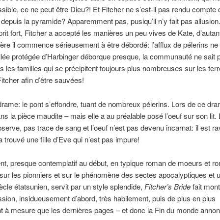
sible, ce ne peut être Dieu?! Et Fitcher ne s’est-il pas rendu compte
t depuis la pyramide? Apparemment pas, pusiqu’il n’y fait pas allusion
prit fort, Fitcher a accepté les manières un peu vives de Kate, d’autan
ère il commence sérieusement à être débordé: l’afflux de pélerins n
allée protégée d’Harbinger déborque presque, la communauté ne sait 
es les familles qui se précipitent toujours plus nombreuses sur les ter
itcher afin d’être sauvées!
rame: le pont s’effondre, tuant de nombreux pélerins. Lors de ce dr
ns la pièce maudite – mais elle a au préalable posé l’oeuf sur son lit.
bserve, pas trace de sang et l’oeuf n’est pas devenu incarnat: il est rav
 a trouvé une fille d’Eve qui n’est pas impure!
nt, presque contemplatif au début, en typique roman de moeurs et r
 sur les pionniers et sur le phénomène des sectes apocalyptiques et 
ècle étatsunien, servit par un style splendide,
Fitcher’s Bride
fait mont
ssion, insidueusement d’abord, très habilement, puis de plus en plus
t à mesure que les dernières pages – et donc la Fin du monde anno