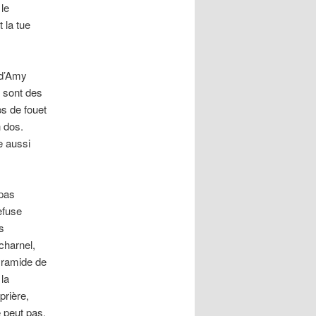
le
 la tue
 d’Amy
e sont des
s de fouet
n dos.
e aussi
 pas
efuse
s
 charnel,
yramide de
 la
prière,
 peut pas,