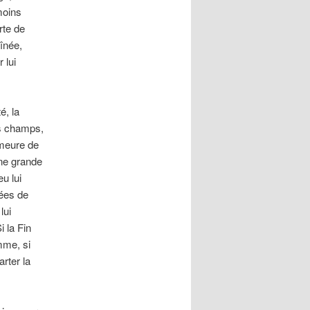
moins
rte de
aînée,
 lui
é, la
s champs,
emeure de
une grande
u lui
nées de
lui
i la Fin
mme, si
rter la