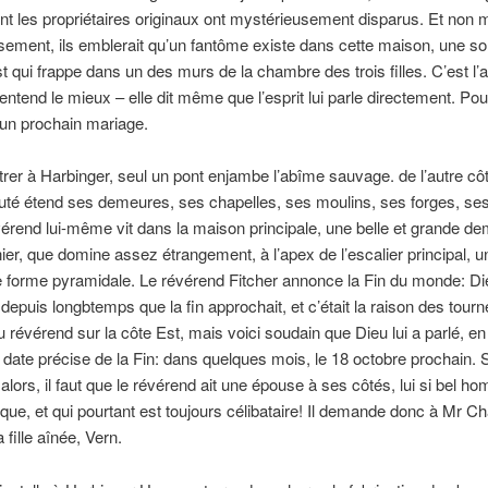
t les propriétaires originaux ont mystérieusement disparus. Et non 
ement, ils emblerait qu’un fantôme existe dans cette maison, une so
st qui frappe dans un des murs de la chambre des trois filles. C’est l’
’entend le mieux – elle dit même que l’esprit lui parle directement. Pour
un prochain mariage.
rer à Harbinger, seul un pont enjambe l’abîme sauvage. de l’autre côt
é étend ses demeures, ses chapelles, ses moulins, ses forges, se
vérend lui-même vit dans la maison principale, une belle et grande d
nier, que domine assez étrangement, à l’apex de l’escalier principal, 
e forme pyramidale. Le révérend Fitcher annonce la Fin du monde: Die
 depuis longbtemps que la fin approchait, et c’était la raison des tour
 révérend sur la côte Est, mais voici soudain que Dieu lui a parlé, en 
 date précise de la Fin: dans quelques mois, le 18 octobre prochain. S
alors, il faut que le révérend ait une épouse à ses côtés, lui si bel ho
que, et qui pourtant est toujours célibataire! Il demande donc à Mr Cha
 fille aînée, Vern.