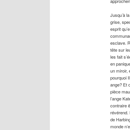
approchen
Jusqu’à la
grise, spec
esprit qu’
communauté
esclave. R
tête sur l
les fait s
en panique
un miroir,
pourquoi I
ange? Et o
pièce maud
l’ange Kate
contraire 
révérend. 
de Harbing
monde n’es