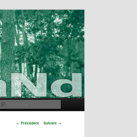
Recherche
Navigation
←
Précédent
Suivant
→
des