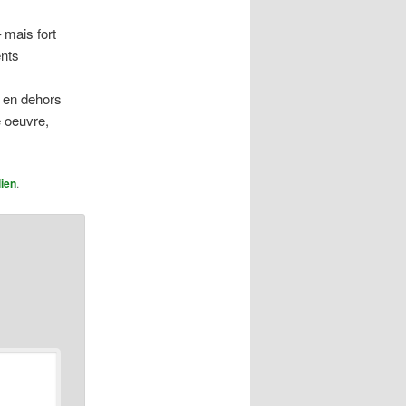
 mais fort
ents
on en dehors
e oeuvre,
ien
.