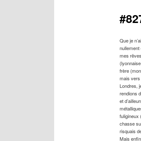
#82
Que je n’a
nullement 
mes rêves 
(lyonnaise
frère (mon
mais vers 
Londres, j
rendions d
et d’aille
métallique
fuligineux
chasse sur
risquais d
Mais enfin