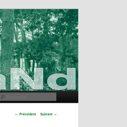
Recherche
Navigation
←
Précédent
Suivant
→
des