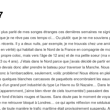
7
i plus parlé de mes songes étranges ces dernières semaines ne signi
que je ne rêve pas ces temps-ci… Ou plutôt: que je ne me souviens
récents. Il y a deux nuits, par exemple, je me trouvais chez une ami
 en vérité) qui habitait dans le Nord de la France en compagnie de mo
 propre coloc, mais vers l’âge de 12 ans) et de ma petite soeur (ma v
3 ou 4 ans). J’étais dans le Nord parce que j’avais décidé de partir 
e devais donc aller prendre le bateau pour traverser la Manche. Nou
onc à l’embarcadère, seulement, voilà: problème! Nous étions en plei
urs quelques blanches carcasses de paquebots encombraient les eaux
s d’un grand port industriel du type Le Havre ou St Nazaire… Dans le 
 (apparemment, j’aime bien rêver de ciels tourmentés!) passaient des
 fond d’éclairs rouges et fauves. Sans doute pas le moment de voya
e me retrouver bloqué à Londres… ce qui après réflexion me séduisai
, de toute manière le trafic maritime était provisoirement suspendu. 