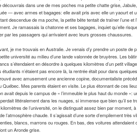
je découvrais dans une de mes poches ma petite chatte grise, Jabule,
quée — avec armes et bagages: elle avait pris avec elle un yaourt et u
tant descendue de ma poche, la petite bête tentait de traîner l’une et l
ement. Je ramassais la chatonne et ses bagages, inquiet qu’elle risqu
iner par les passagers qui arrivaient avec leurs grosses chaussures.
avant, je me trouvais en Australie. Je venais d’y prendre un poste de 
etite université au milieu d’une lande valonnée de bruyères. Les bât
lancs s’étendaient en désordre à quelques kilomètres d’un petit village
s étudiants n’étaient pas encore là, la rentrée était pour dans quelques
etrouvé avec amusement une ancienne copine, documentaliste préc
au Québec. Mes parents étaient en visite. Le plus étonnant de ces lieux
on avait depuis le campus de « l’immeuble le plus haut du monde »: un
e perdait littéralement dans les nuages, si immense que bien qu’il se t
ilomètres de l’université, on le distinguait assez bien par moment, à 
 de l’atmosphère chaude. Il s’agissait d’une sorte d’empilement très vi
nties, blancs, marrons ou rouges. En bas, des voitures attendaient 
ont un Aronde grise.