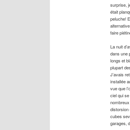
surprise, 
était plan
peluche! E
alternativ
faire piét
La nuit d’
dans une p
longs et b
plupart de
J’avais r
installée 
vue que l’
ciel qui s
nombreux k
distorsion
cubes seve
garages, d