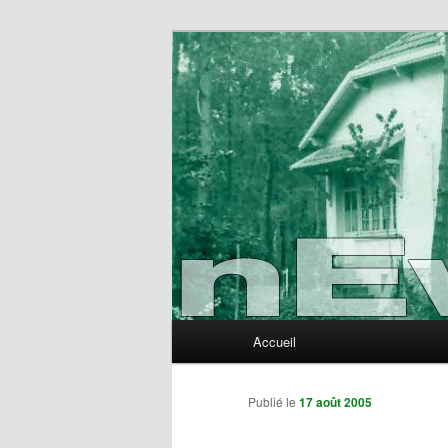
Aller
au
contenu
nEvErLaNd
principal
Menu
Accueil
principal
Publié le
17 août 2005