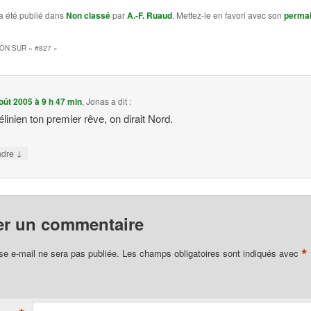
a été publié dans
Non classé
par
A.-F. Ruaud
. Mettez-le en favori avec son
permal
ION SUR «
#827
»
oût 2005 à 9 h 47 min
,
Jonas
a dit :
élinien ton premier rêve, on dirait Nord.
↓
ndre
er un commentaire
*
se e-mail ne sera pas publiée.
Les champs obligatoires sont indiqués avec