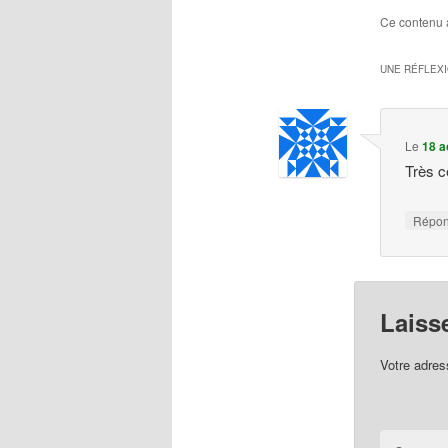
Ce contenu 
UNE RÉFLEX
Le
18 a
Très c
Répo
Laiss
Votre adres