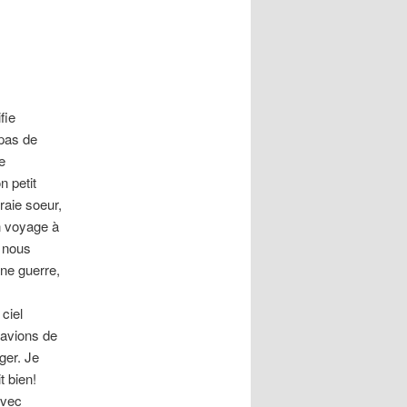
articles
fie
 pas de
e
n petit
raie soeur,
en voyage à
s nous
ne guerre,
ciel
 avions de
ger. Je
t bien!
Avec