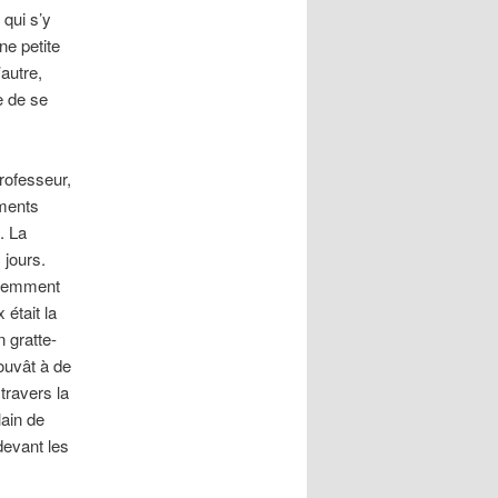
 qui s’y
ne petite
’autre,
e de se
professeur,
iments
. La
 jours.
édemment
 était la
 gratte-
rouvât à de
travers la
lain de
devant les