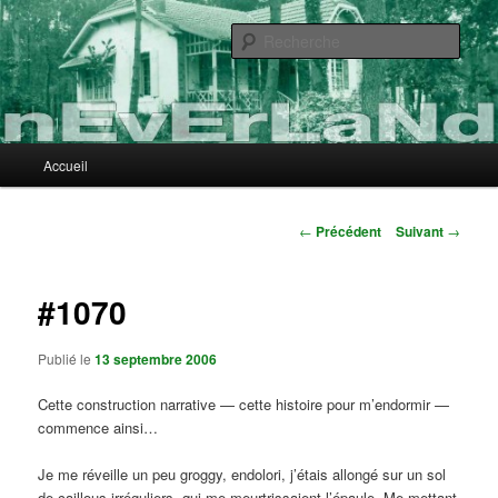
Aller
au
Rech
contenu
principal
nEvErLaNd
Menu
Accueil
principal
Navigation
←
Précédent
Suivant
→
des
articles
#1070
Publié le
13 septembre 2006
Cette construction narrative — cette histoire pour m’endormir —
commence ainsi…
Je me réveille un peu groggy, endolori, j’étais allongé sur un sol
de caillous irréguliers, qui me meurtrissaient l’épaule. Me mettant