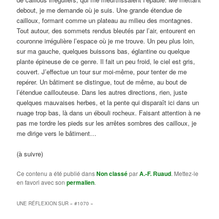
debout, je me demande où je suis. Une grande étendue de
cailloux, formant comme un plateau au milieu des montagnes.
Tout autour, des sommets rendus bleutés par l’air, entourent en
couronne irrégulière l’espace où je me trouve. Un peu plus loin,
sur ma gauche, quelques buissons bas, églantine ou quelque
plante épineuse de ce genre. Il fait un peu froid, le ciel est gris,
couvert. J’effectue un tour sur moi-même, pour tenter de me
repérer. Un bâtiment se distingue, tout de même, au bout de
l’étendue caillouteuse. Dans les autres directions, rien, juste
quelques mauvaises herbes, et la pente qui disparaît ici dans un
nuage trop bas, là dans un ébouli rocheux. Faisant attention à ne
pas me tordre les pieds sur les arrêtes sombres des cailloux, je
me dirige vers le bâtiment…
(à suivre)
Ce contenu a été publié dans
Non classé
par
A.-F. Ruaud
. Mettez-le
en favori avec son
permalien
.
UNE RÉFLEXION SUR «
#1070
»