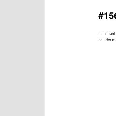
#15
Infinimen
est très 