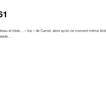
61
t beau et triste… « Ice » de Camel, alors qu’en ce moment-même And
malade…