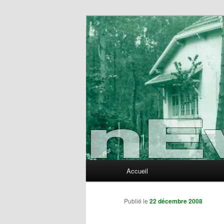
Aller
au
contenu
nEvErLaNd
principal
Menu
Accueil
principal
Publié le
22 décembre 2008