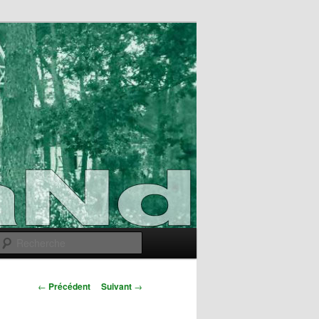
Recherche
Navigation
←
Précédent
Suivant
→
des