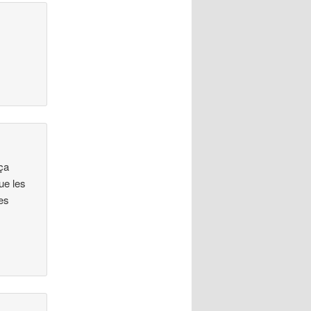
 ça
ue les
es