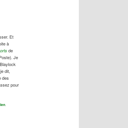
articles
sser. Et
ite à
orts
de
Poste). Je
Blaylock
e dit,
e des
’assez pour
ien
.