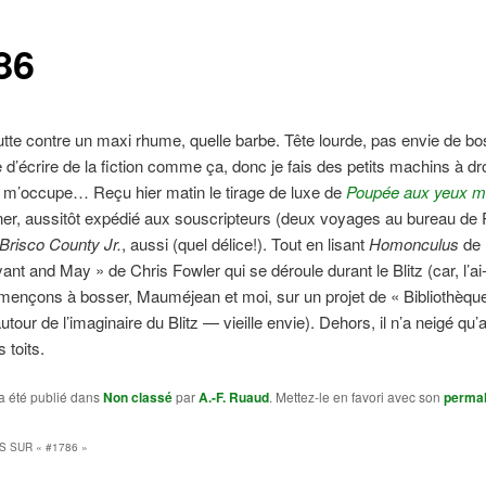
86
lutte contre un maxi rhume, quelle barbe. Tête lourde, pas envie de bo
 d’écrire de la fiction comme ça, donc je fais des petits machins à dro
 m’occupe… Reçu hier matin le tirage de luxe de
Poupée aux yeux m
r, aussitôt expédié aux souscripteurs (deux voyages au bureau de 
Brisco County Jr.
, aussi (quel délice!). Tout en lisant
Homonculus
de 
ant and May » de Chris Fowler qui se déroule durant le Blitz (car, l’ai-j
ençons à bosser, Mauméjean et moi, sur un projet de « Bibliothèqu
utour de l’imaginaire du Blitz — vieille envie). Dehors, il n’a neigé qu
s toits.
a été publié dans
Non classé
par
A.-F. Ruaud
. Mettez-le en favori avec son
permal
S SUR «
#1786
»