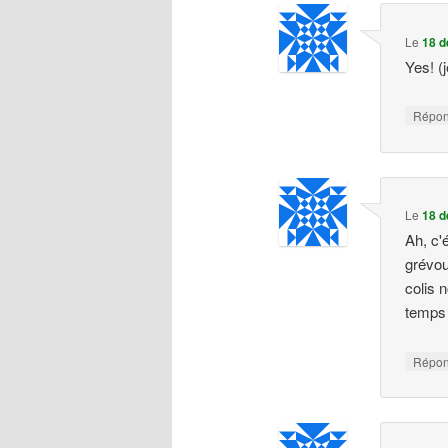
Le
18 d
Yes! (
Répo
Le
18 d
Ah, c'
grévou
colis 
temps 
Répo