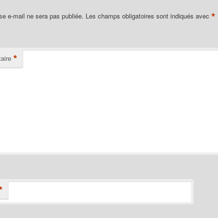
*
se e-mail ne sera pas publiée.
Les champs obligatoires sont indiqués avec
*
aire
*