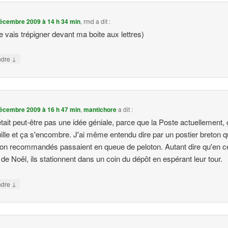
écembre 2009 à 14 h 34 min
,
rmd
a dit :
je vais trépigner devant ma boite aux lettres)
↓
ndre
écembre 2009 à 16 h 47 min
,
mantichore
a dit :
était peut-être pas une idée géniale, parce que la Poste actuellement,
ille et ça s'encombre. J'ai même entendu dire par un postier breton q
non recommandés passaient en queue de peloton. Autant dire qu'en c
de Noël, ils stationnent dans un coin du dépôt en espérant leur tour.
↓
ndre