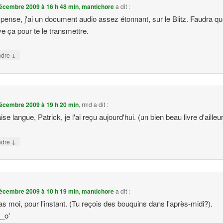
écembre 2009 à 16 h 48 min
,
mantichore
a dit :
y pense, j'ai un document audio assez étonnant, sur le Blitz. Faudra qu
ve ça pour te le transmettre.
↓
ndre
écembre 2009 à 19 h 20 min
,
rmd
a dit :
e langue, Patrick, je l'ai reçu aujourd'hui. (un bien beau livre d'ailleu
↓
ndre
écembre 2009 à 10 h 19 min
,
mantichore
a dit :
s moi, pour l'instant. (Tu reçois des bouquins dans l'après-midi?).
_o'