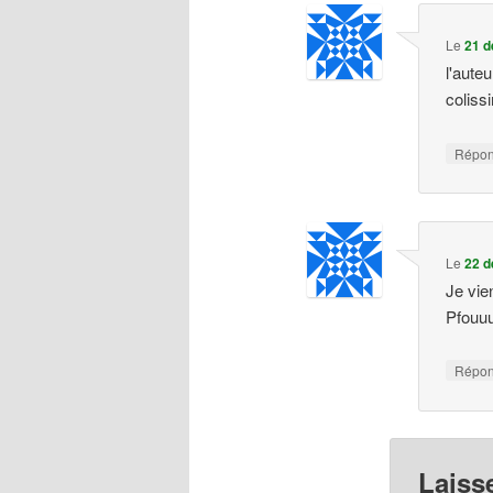
Le
21 d
l'aute
coliss
Répo
Le
22 d
Je vie
Pfouu
Répo
Laiss