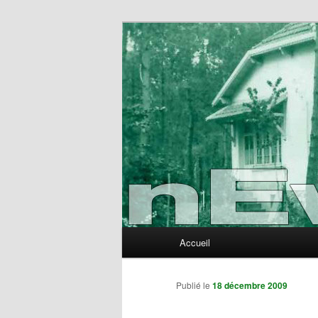
Aller
au
contenu
nEvErLaNd
principal
Menu
Accueil
principal
Publié le
18 décembre 2009