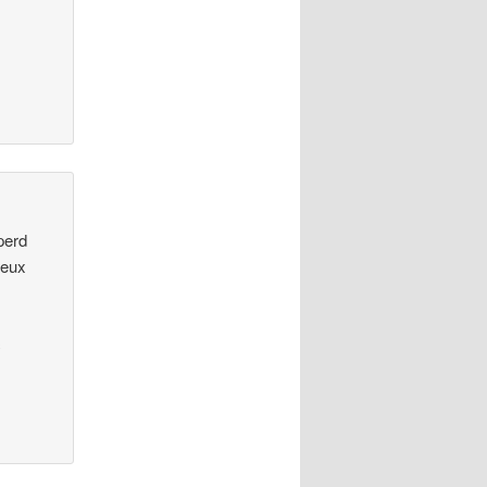
 perd
deux
c