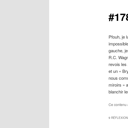
#17
Pfouh, je 
impossible
gauche, je
R.C. Wagne
revois les
et un « Bry
nous comm
miroirs » a
blanchir le
Ce contenu 
9 RÉFLEXION