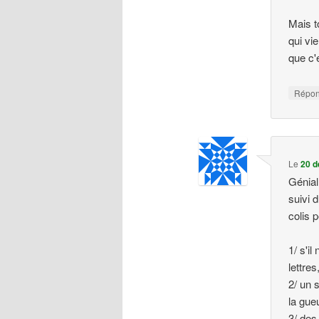
Mais t
qui vi
que c'
Répo
Le
20 d
Génial
suivi 
colis 
1/ s'il
lettres
2/ un 
la gue
3/ des