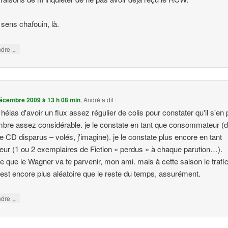
sens chafouin, là.
↓
ndre
écembre 2009 à 13 h 08 min
,
André
a dit :
it hélas d'avoir un flux assez régulier de colis pour constater qu'il s'en
bre assez considérable. je le constate en tant que consommateur (
de CD disparus – volés, j'imagine). je le constate plus encore en tant
teur (1 ou 2 exemplaires de Fiction « perdus » à chaque parution…).
re que le Wagner va te parvenir, mon ami. mais à cette saison le trafi
 est encore plus aléatoire que le reste du temps, assurément.
↓
ndre