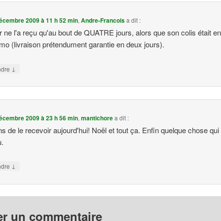
écembre 2009 à 11 h 52 min
,
Andre-Francois
a dit :
ur ne l'a reçu qu'au bout de QUATRE jours, alors que son colis était e
imo (livraison prétendument garantie en deux jours).
↓
ndre
écembre 2009 à 23 h 56 min
,
mantichore
a dit :
ns de le recevoir aujourd'hui! Noël et tout ça. Enfin quelque chose qui 
u.
↓
ndre
er un commentaire