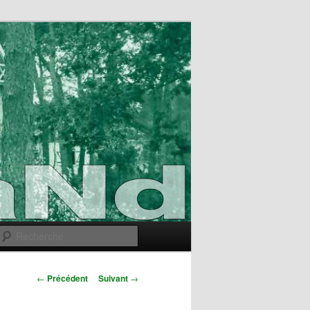
Recherche
Navigation
←
Précédent
Suivant
→
des