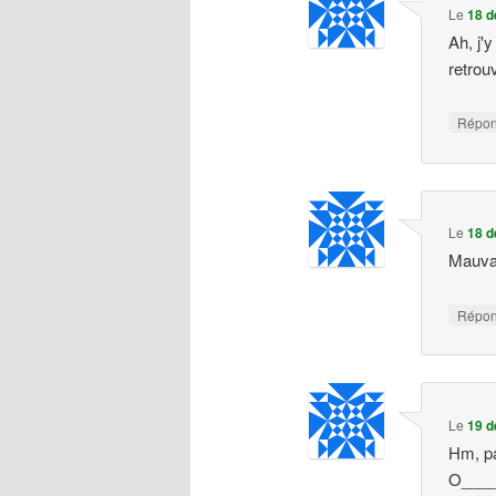
Le
18 d
Ah, j'
retrou
Répo
Le
18 d
Mauvais
Répo
Le
19 d
Hm, pa
O____