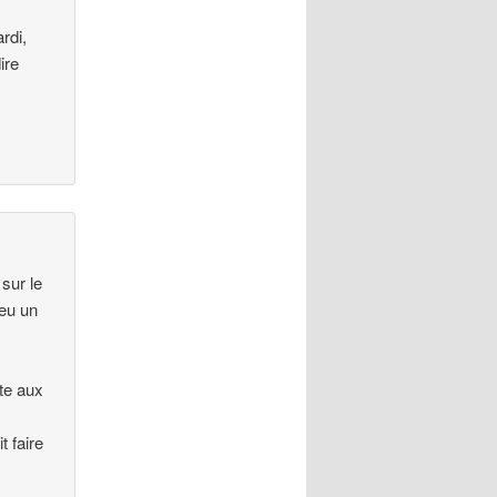
rdi,
ire
sur le
 eu un
îte aux
t faire