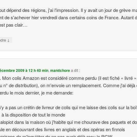
out dépend des régions, j'ai l'impression. Il y avait un jour de grève ma
ent de s'achever hier vendredi dans certains coins de France. Autant d
est pas clair…
↓
ndre
écembre 2009 à 12 h 40 min
,
mantichore
a dit :
. Mon colis Amazon est considéré comme perdu (il est fiché « livré » 
du n° de distribution), on m'envoie un remplacement. Comme j'ai déjà
perdu le mois dernier, je me demande:
 n'y a pas un crétin de livreur de colis qui me laisse des colis sur la bo
, à la disposition de tout le monde
salopiot dans la maison où j'habite qui me chourave des paquets et doi
ule en découvrant des livres en anglais et des opéras en finnois
 raisons de m'inquiéter de ne pas avoir déjà reçu le RCW.