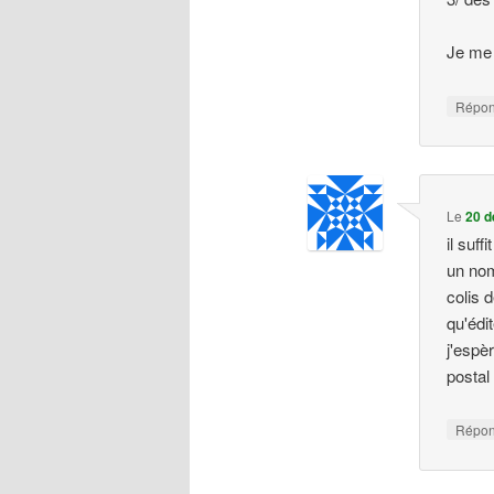
Je me 
Répo
Le
20 d
il suff
un nom
colis 
qu'édi
j'espè
postal
Répo