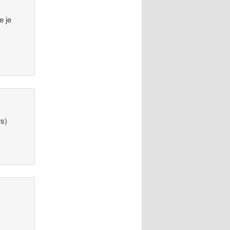
e je
rs)