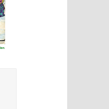
ien
.