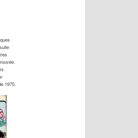
articles
lques
suite
tres
trouvée.
rs
ur
de 1975.