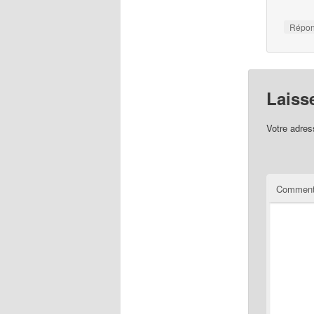
Répo
Laiss
Votre adres
Comment