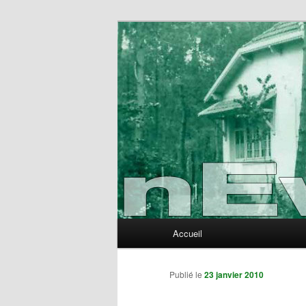
Aller
au
contenu
nEvErLaNd
principal
Menu
Accueil
principal
Publié le
23 janvier 2010