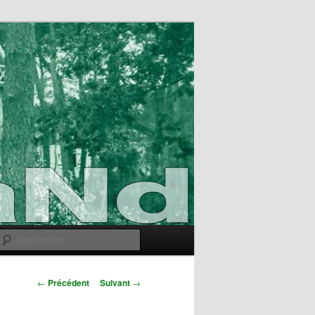
Recherche
Navigation
←
Précédent
Suivant
→
des