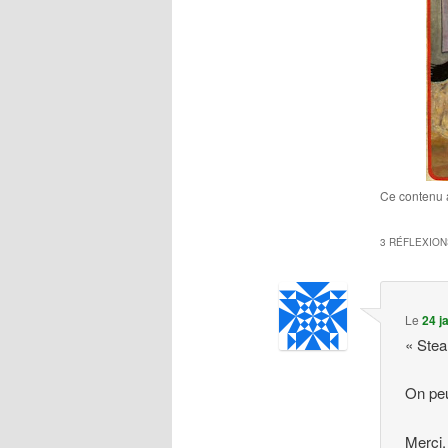
Ce contenu 
3 RÉFLEXION
Le
24 j
« Ste
On peu
Merci.