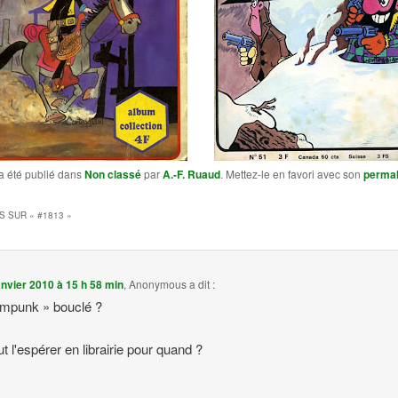
a été publié dans
Non classé
par
A.-F. Ruaud
. Mettez-le en favori avec son
permal
S SUR «
#1813
»
anvier 2010 à 15 h 58 min
,
Anonymous
a dit :
ampunk » bouclé ?
t l'espérer en librairie pour quand ?