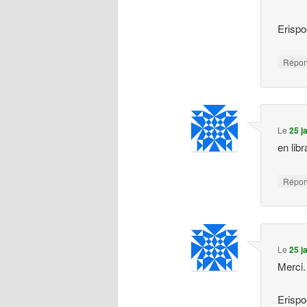
Erisp
Répo
Le
25 j
en libr
Répo
Le
25 j
Merci.
Erisp