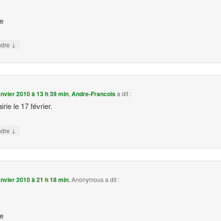
oe
↓
ndre
anvier 2010 à 13 h 39 min
,
Andre-Francois
a dit :
airie le 17 février.
↓
ndre
anvier 2010 à 21 h 18 min
,
Anonymous
a dit :
oe