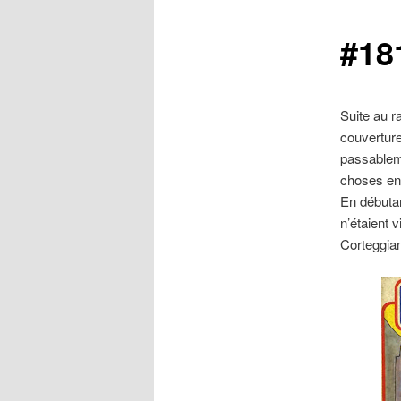
#18
Suite au 
couverture
passable
choses enc
En débuta
n’étaient 
Corteggian