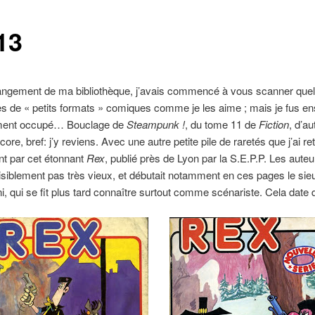
13
rangement de ma bibliothèque, j’avais commencé à vous scanner que
s de « petits formats » comiques comme je les aime ; mais je fus en
ment occupé… Bouclage de
Steampunk !
, du tome 11 de
Fiction
, d’au
ore, bref: j’y reviens. Avec une autre petite pile de raretés que j’ai re
nt par cet étonnant
Rex
, publié près de Lyon par la S.E.P.P. Les auteu
visiblement pas très vieux, et débutait notamment en ces pages le sie
i, qui se fit plus tard connaître surtout comme scénariste. Cela date 