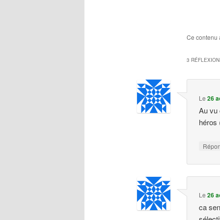
Ce contenu 
3 RÉFLEXION
Le
26 a
Au vu 
héros 
Répo
Le
26 a
ca sen
sélect