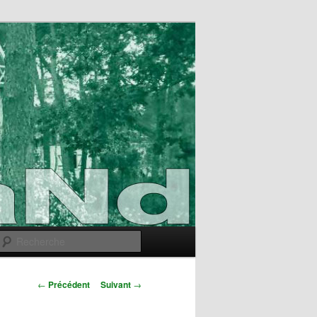
Recherche
Navigation
←
Précédent
Suivant
→
des