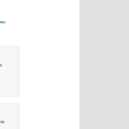
ien
.
e
nis