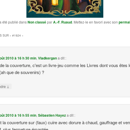
a été publié dans
Non classé
par
A.-F. Ruaud
. Mettez-le en favori avec son
permal
S SUR «
#1924
»
oût 2010 à 16 h 30 min
,
Vladkergan
a dit :
de la couverture, c'est un livre-jeu comme les Livres dont vous êtes l
(ah que de souvenirs) ?
↓
ndre
oût 2010 à 16 h 55 min
,
Sébastien Hayez
a dit :
t la couverture sur (faux) cuire avec dorure à chaud, gauffrage et ver
if, plus fermeture émantée…