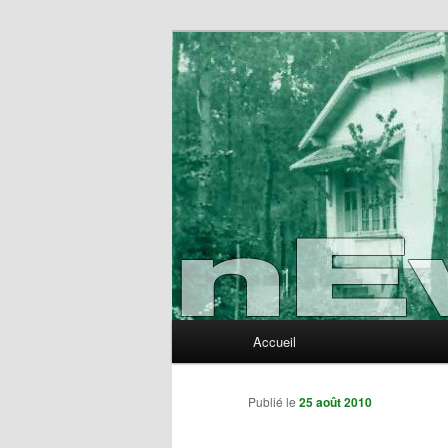
Aller
au
contenu
nEvErLaNd
principal
Menu
Accueil
principal
Publié le
25 août 2010