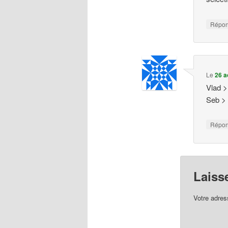
Répo
Le
26 a
Vlad >
Seb >
Répo
Laiss
Votre adres