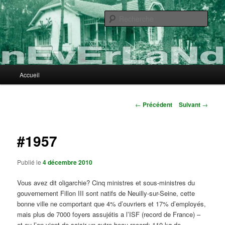
Aller
au
Rech
contenu
principal
nEvErLaNd
Menu
Accueil
principal
Navigation
←
Précédent
Suivant
→
des
articles
#1957
Publié le
4 décembre 2010
Vous avez dit oligarchie? Cinq ministres et sous-ministres du
gouvernement Fillon III sont natifs de Neuilly-sur-Seine, cette
bonne ville ne comportant que 4% d’ouvriers et 17% d’employés,
mais plus de 7000 foyers assujétis a l’ISF (record de France) –
et ou l’on vient de saisir un autre beau record: 110 kg de