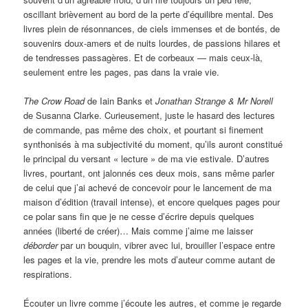
oscillant brièvement au bord de la perte d’équilibre mental. Des
livres plein de résonnances, de ciels immenses et de bontés, de
souvenirs doux-amers et de nuits lourdes, de passions hilares et
de tendresses passagères. Et de corbeaux — mais ceux-là,
seulement entre les pages, pas dans la vraie vie.
The Crow Road
de Iain Banks et
Jonathan Strange & Mr Norell
de Susanna Clarke. Curieusement, juste le hasard des lectures
de commande, pas même des choix, et pourtant si finement
synthonisés à ma subjectivité du moment, qu’ils auront constitué
le principal du versant « lecture » de ma vie estivale. D’autres
livres, pourtant, ont jalonnés ces deux mois, sans même parler
de celui que j’ai achevé de concevoir pour le lancement de ma
maison d’édition (travail intense), et encore quelques pages pour
ce polar sans fin que je ne cesse d’écrire depuis quelques
années (liberté de créer)… Mais comme j’aime me laisser
déborder
par un bouquin, vibrer avec lui, brouiller l’espace entre
les pages et la vie, prendre les mots d’auteur comme autant de
respirations.
Écouter un livre comme j’écoute les autres, et comme je regarde