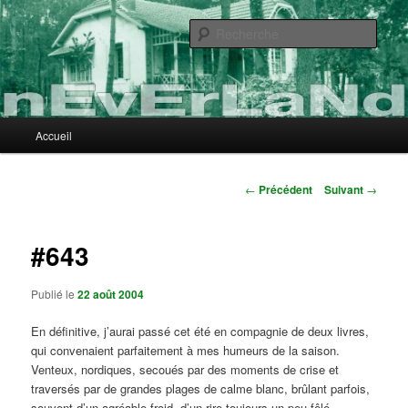
Aller
au
Rech
contenu
principal
nEvErLaNd
Menu
Accueil
principal
Navigation
←
Précédent
Suivant
→
des
articles
#643
Publié le
22 août 2004
En définitive, j’aurai passé cet été en compagnie de deux livres,
qui convenaient parfaitement à mes humeurs de la saison.
Venteux, nordiques, secoués par des moments de crise et
traversés par de grandes plages de calme blanc, brûlant parfois,
souvent d’un agréable froid, d’un rire toujours un peu fêlé,