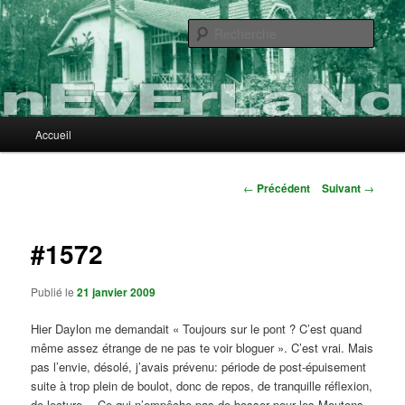
Aller
au
Rech
contenu
principal
nEvErLaNd
Menu
Accueil
principal
Navigation
←
Précédent
Suivant
→
des
articles
#1572
Publié le
21 janvier 2009
Hier Daylon me demandait « Toujours sur le pont ? C’est quand
même assez étrange de ne pas te voir bloguer ». C’est vrai. Mais
pas l’envie, désolé, j’avais prévenu: période de post-épuisement
suite à trop plein de boulot, donc de repos, de tranquille réflexion,
de lecture… Ce qui n’empêche pas de bosser pour les Moutons