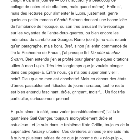
collage de notes et de citations, mais quand même). Enfin si,
mais des lectures pour alimenter le Lupin, justement, genre
quelques petits romans d’André Salmon donnant une bonne idée
de l’ambiance de l’époque, ou son très amusant livre-reportage
sur les voyantes de l’entre-deux-guerres, ou bien encore les
mémoires du cambrioleur Georges Rème (dont je ne vais retenir
qu’un paragraphe, mais bon). Bref, sinon j’ai enfin commencé de
lire la Recherche de Proust, j’ai presque fini
Du côté de chez
Swann
. Bien entendu j’en ai profité pour glaner quelques citations
utiles à mon Lupin. Très très longtemps que je voulais plonger
dans ces pages-là. Entre nous, ça n’a pas super bien vieilli,
hein? Dieu que ce mec est chochotte! Mais en dehors des états
d’âmes passablement ridicules du jeune narrateur, tout le reste
est bien entendu fascinant, drôle, grinçant, incisif… Un flot très
particulier, curieusement prenant.
Et puis sinon, à côté, pour varier (considérablement) j’ai lu le
quatrième Gail Carriger, toujours incroyablement drôle et
astucieux ; et je suis dans le troisième Kate Griffin, toujours de la
superlative
fantasy
urbaine. Ces dernières années je me suis mis
à suivre plusieurs séries de ce que je nomme du « néo-pulp »,