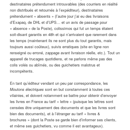
destinataires prétendument introuvables (des courriers en réalité
non distribués et retournés à l’expéditeur), destinataires
prétendument « absents » (l’autre jour j’ai eu des livraisons
d’Exapaq, de DHL et d’UPS… et un avis de passage pour
« absence » de la Poste), colissimos qui fut un temps étaient
soit-disant garantis en 48h et qui n’arrivaient que rarement dans
les temps (maintenant ils ne sont plus du tout garantis, mais
toujours aussi coûteux), suivis erratiques (site en ligne non
renseigné ou erroné, zappage avant livraison réelle, etc.). Tout un
appareil de trucages quotidiens, et ne parlons même pas des
colis volés ou abîmés, ou des guichetiers malotrus et
incompétents.
En tant qu’éditeur vendant un peu par correspondance, les
Moutons électriques
sont en but constamment à toutes ces
vilainies, et doivent notamment se battre pour obtenir d’envoyer
les livres en France au tarif « lettre » (puisque les lettres sont
censées être uniquement des documents et que les livres sont
bien des documents), et à l’étranger au tarif « livres &
brochures » (dont la Poste se garde bien d’informer ses clients,
et même ses guichetiers, vu comme il est avantageux).