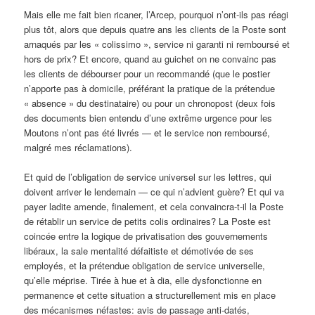
Mais elle me fait bien ricaner, l’Arcep, pourquoi n’ont-ils pas réagi
plus tôt, alors que depuis quatre ans les clients de la Poste sont
arnaqués par les « colissimo », service ni garanti ni remboursé et
hors de prix? Et encore, quand au guichet on ne convainc pas
les clients de débourser pour un recommandé (que le postier
n’apporte pas à domicile, préférant la pratique de la prétendue
« absence » du destinataire) ou pour un chronopost (deux fois
des documents bien entendu d’une extrême urgence pour les
Moutons n’ont pas été livrés — et le service non remboursé,
malgré mes réclamations).
Et quid de l’obligation de service universel sur les lettres, qui
doivent arriver le lendemain — ce qui n’advient guère? Et qui va
payer ladite amende, finalement, et cela convaincra-t-il la Poste
de rétablir un service de petits colis ordinaires? La Poste est
coincée entre la logique de privatisation des gouvernements
libéraux, la sale mentalité défaitiste et démotivée de ses
employés, et la prétendue obligation de service universelle,
qu’elle méprise. Tirée à hue et à dia, elle dysfonctionne en
permanence et cette situation a structurellement mis en place
des mécanismes néfastes: avis de passage anti-datés,