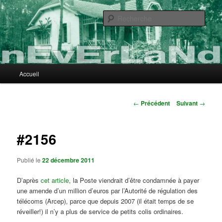
Aller
au
Rech
contenu
principal
nEvErLaNd
Menu
Accueil
principal
Navigation
←
Précédent
Suivant
→
des
articles
#2156
Publié le
22 décembre 2011
D’après
cet article
, la Poste viendrait d’être condamnée à payer
une amende d’un million d’euros par l’Autorité de régulation des
télécoms (Arcep), parce que depuis 2007 (il était temps de se
réveiller!) il n’y a plus de service de petits colis ordinaires.