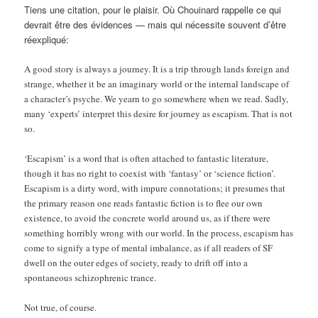
Tiens une citation, pour le plaisir. Où Chouinard rappelle ce qui
devrait être des évidences — mais qui nécessite souvent d’être
réexpliqué:
A good story is always a journey. It is a trip through lands foreign and
strange, whether it be an imaginary world or the internal landscape of
a character’s psyche. We yearn to go somewhere when we read. Sadly,
many ‘experts’ interpret this desire for journey as escapism. That is not
so.
‘Escapism’ is a word that is often attached to fantastic literature,
though it has no right to coexist with ‘fantasy’ or ‘science fiction’.
Escapism is a dirty word, with impure connotations; it presumes that
the primary reason one reads fantastic fiction is to flee our own
existence, to avoid the concrete world around us, as if there were
something horribly wrong with our world. In the process, escapism has
come to signify a type of mental imbalance, as if all readers of SF
dwell on the outer edges of society, ready to drift off into a
spontaneous schizophrenic trance.
Not true, of course.