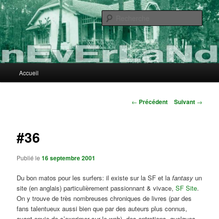
Aller
au
Rech
contenu
principal
nEvErLaNd
Menu
Accueil
principal
Navigation
←
Précédent
Suivant
→
des
articles
#36
Publié le
16 septembre 2001
Du bon matos pour les surfers: il existe sur la SF et la
fantasy
un
site (en anglais) particulièrement passionnant & vivace,
SF Site
.
On y trouve de très nombreuses chroniques de livres (par des
fans talentueux aussi bien que par des auteurs plus connus,
ayant envie de s’exprimer sur le web), des entretiens, quelques