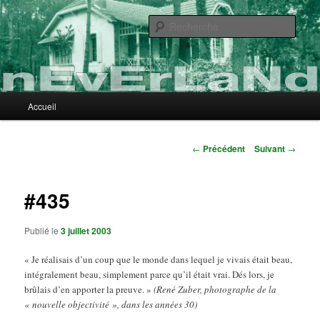
Aller
au
Rech
contenu
principal
nEvErLaNd
Menu
Accueil
principal
Navigation
←
Précédent
Suivant
→
des
articles
#435
Publié le
3 juillet 2003
« Je réalisais d’un coup que le monde dans lequel je vivais était beau,
intégralement beau, simplement parce qu’il était vrai. Dés lors, je
brûlais d’en apporter la preuve. »
(René Zuber, photographe de la
« nouvelle objectivité », dans les années 30)