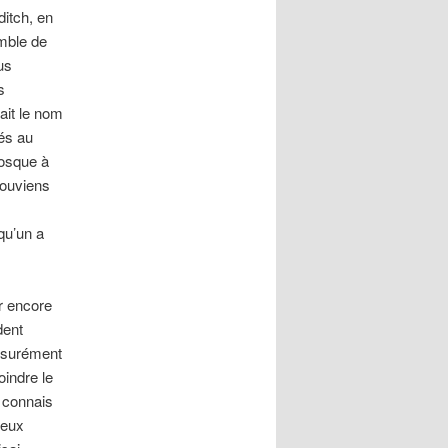
ditch, en
emble de
us
s
ait le nom
sés au
iosque à
souviens
qu’un a
r encore
dent
assurément
oindre le
e connais
ceux