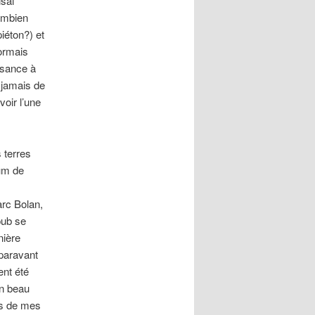
isai
ombien
iéton?) et
ormais
ssance à
 jamais de
oir l’une
 terres
ium de
arc Bolan,
pub se
nière
paravant
ent été
un beau
ls de mes