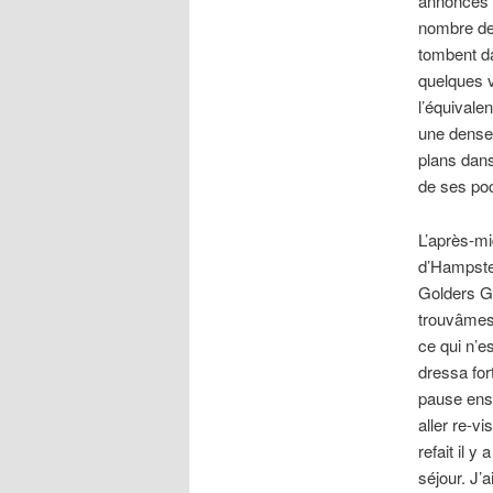
annoncés p
nombre de
tombent da
quelques v
l’équivale
une dense 
plans dans
de ses poc
L’après-mi
d’Hampstea
Golders Gr
trouvâmes,
ce qui n’e
dressa for
pause ens
aller re-v
refait il 
séjour. J’