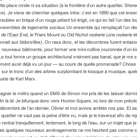
e place ronde ni sa situation (à la frontière d’un autre quartier, Shore
ce). Je viens de chercher quelques infos: c’est en 1890 que cet ens
ubles en brique d’un rouge pétant fut érigé, ce qui en fait l’un des to
ensembles de logements sociaux.Un ensemble qui remplaçait l’un de
s de l’East End, le Friars Mount ou Old Nichol
rookerie
(une
rookerie
ét
onnait aux bidonvilles). On rasa donc, et les décombres furent entas
 nouveaux bâtiments, pour former une mini-colline couronnée d’un k
e tout forme un groupe architectural vraiment pas banal, que je me 
ement avoir déjà vu un jour — au cours de quelle promenade? Chose
sur le tronc d’un des arbres surplombant le kiosque à musique, quel
uste de Karl Marx.
egagner le métro quand un SMS de Simon me pria de les laisser dormi
 là là! Je bifurquai donc vers Hoxton Square, où lors de mon précé
 décembre de l’an dernier, Olivier et moi avions arrêtés nos pas. Et 
 quartier ne vaut pas la peine d’être vu, mais je le traversai afin de rej
e rentrai tranquillement, lentement, le long de l’eau, sur un trajet que j
 les quelques nouveaux aménagements ne me heurtent pas comme 