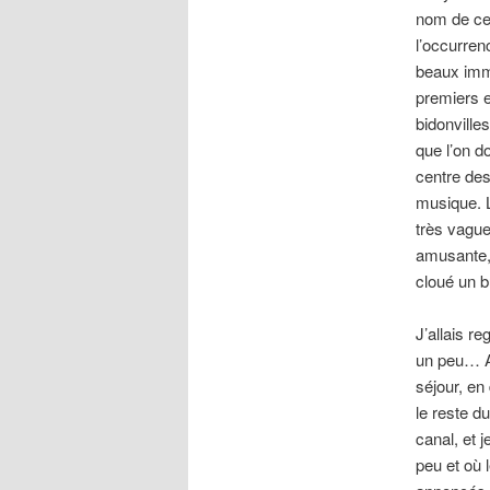
nom de cett
l’occurren
beaux imme
premiers 
bidonville
que l’on d
centre des
musique. L
très vagu
amusante, 
cloué un b
J’allais r
un peu… Ah
séjour, en
le reste du
canal, et j
peu et où