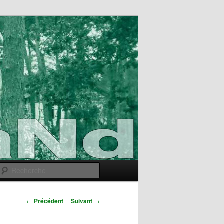
Recherche
Navigation
←
Précédent
Suivant
→
des