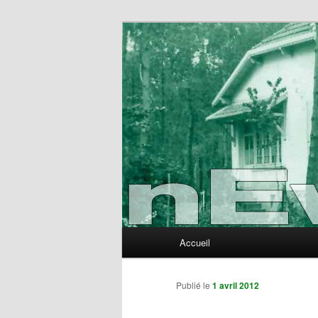
Aller
au
contenu
nEvErLaNd
principal
Menu
Accueil
principal
Publié le
1 avril 2012