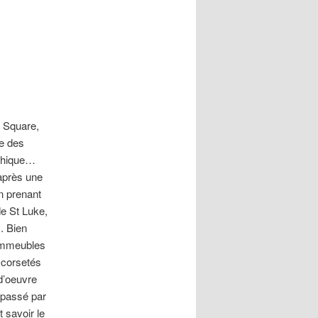
articles
a Square,
te des
othique…
 après une
n prenant
de St Luke,
. Bien
 immeubles
 corsetés
d’oeuvre
 passé par
 savoir le