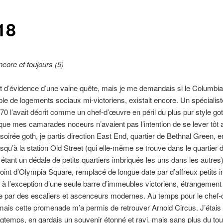
18
core et toujours (5)
ait d’évidence d’une vaine quête, mais je me demandais si le Columbi
e de logements sociaux mi-victoriens, existait encore. Un spécialis
0 l’avait décrit comme un chef-d’œuvre en péril du plus pur style g
que mes camarades noceurs n’avaient pas l’intention de se lever tôt
oirée goth, je partis direction East End, quartier de Bethnal Green, e
usqu’à la station Old Street (qui elle-même se trouve dans le quartier 
 étant un dédale de petits quartiers imbriqués les uns dans les autres)
oint d’Olympia Square, remplacé de longue date par d’affreux petits
à l’exception d’une seule barre d’immeubles victoriens, étrangement
ère par des escaliers et ascenceurs modernes. Au temps pour le chef-
mais cette promenade m’a permis de retrouver Arnold Circus. J’étais
longtemps, en gardais un souvenir étonné et ravi, mais sans plus du tout