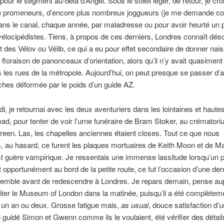
our le segment au-delà d’Angel. Sous le soleil léger, de retour, je cro
 promeneurs, d’encore plus nombreux joggueurs (je me demande c
ns le canal, chaque année, par maladresse ou pour avoir heurté un p
élocipédistes. Tiens, à propos de ces derniers, Londres connaît dés
nt des Vélov ou Vélib, ce qui a eu pour effet secondaire de donner nai
floraison de panonceaux d’orientation, alors qu’il n’y avait quasiment
 les rues de la métropole. Aujourd’hui, on peut presque se passer d’av
hes déformée par le poids d’un guide AZ.
di, je retournai avec les deux aventuriers dans les lointaines et hautes
d, pour tenter de voir l’urne funéraire de Bram Stoker, au crémator
een. Las, les chapelles anciennes étaient closes. Tout ce que nous
 au hasard, ce furent les plaques mortuaires de Keith Moon et de M
st guère vampirique. Je ressentais une immense lassitude lorsqu’un 
t opportunément au bord de la petite route, ce fut l’occasion d’une der
emble avant de redescendre à Londres. Je repars demain, pense au
isiter le Museum of London dans la matinée, puisqu’il a été complètem
y a un an ou deux. Grosse fatigue mais,
as usual
, douce satisfaction d’
ai guidé Simon et Gwenn comme ils le voulaient, été vérifier des détai