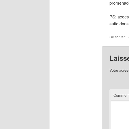
promenade
PS: access
suite dans
Ce contenu 
Laiss
Votre adres
Comment