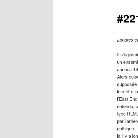
#22
Londres en
Il s’agiss
un ensembl
années 197
Alors puis
supposée s
le métro j
l’East End
entendu, p
type HLM, 
par l’arri
gothique, 
là il y a 