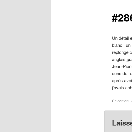
#28
Un détail 
blanc ; un
replongé 
anglais
go
Jean-Pierr
donc de re
après avoi
j’avais ac
Ce contenu 
Laiss