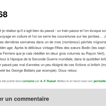
68
et je réalise qu’il s’agit bien du passé : un train passe et l’on évoque 
 voyage en voiture et l’on se serre les couvertures sur les jambes… J’
ces dernières semaines dans un de mes (nombreux) péchés mignons,
lden age
. Après le délicieux vintage fifties des sœurs Bodin (les sep
e Ferriere que je vais rééditer en deux gros volumes au Rayon Vert), 
tour à l’époque de la Seconde Guerre mondiale, dans le quotidien bri
r passé pas mal d’années un peu éloigné de ces fictions si british (tr
heté les George Bellairs par exemple). Doux retour.
a été publié dans
Lectures
par
A.-F. Ruaud
. Mettez-le en favori avec son
permalie
er un commentaire