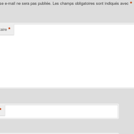
*
se e-mail ne sera pas publiée.
Les champs obligatoires sont indiqués avec
*
aire
*