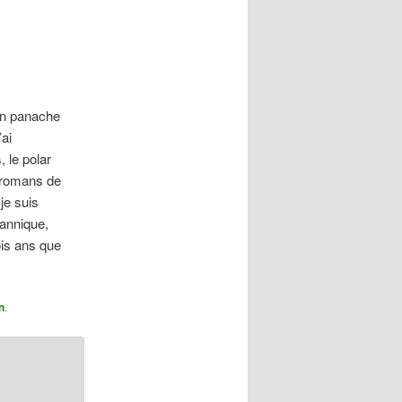
articles
son panache
ai
 le polar
t romans de
je suis
tannique,
ois ans que
n
.