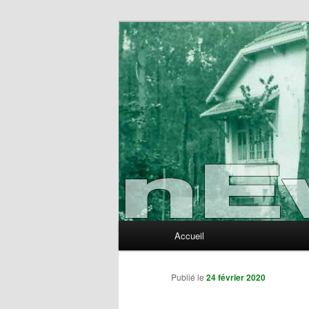
Aller
au
contenu
nEvErLaNd
principal
Menu
Accueil
principal
Publié le
24 février 2020