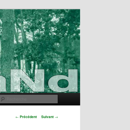
Recherche
Navigation
←
Précédent
Suivant
→
des