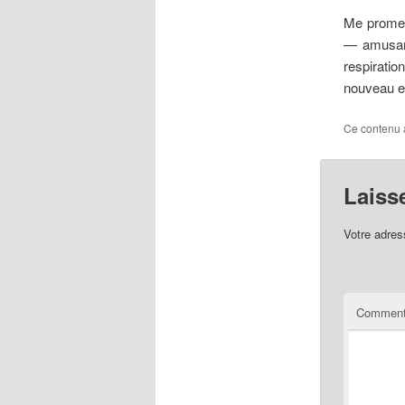
Me promena
— amusant
respiratio
nouveau e
Ce contenu 
Laiss
Votre adres
Comment