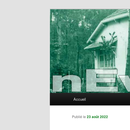
Aller
au
contenu
nEvErLaNd
principal
Menu
Accueil
principal
Publié le
23 août 2022