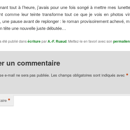
nt tout à l’heure, j’avais pour une fois songé à mettre mes lunette
 comme leur teinte transforme tout ce que je vois en photos vi
n, une pause avant de replonger : le roman provisoirement achevé, m’
n tête une nouvelle juste débutée…
a été publié dans
écriture
par
A.-F. Ruaud
. Mettez-le en favori avec son
permalien
er un commentaire
*
se e-mail ne sera pas publiée.
Les champs obligatoires sont indiqués avec
*
aire