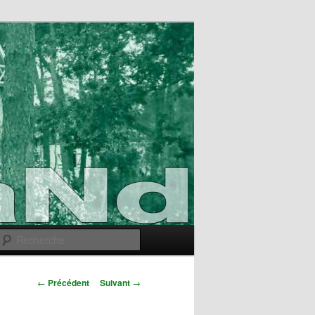
Recherche
Navigation
←
Précédent
Suivant
→
des