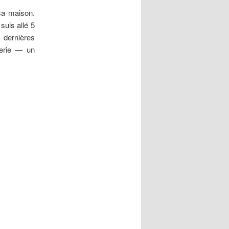
sa maison.
suis allé 5
 dernières
nerie — un