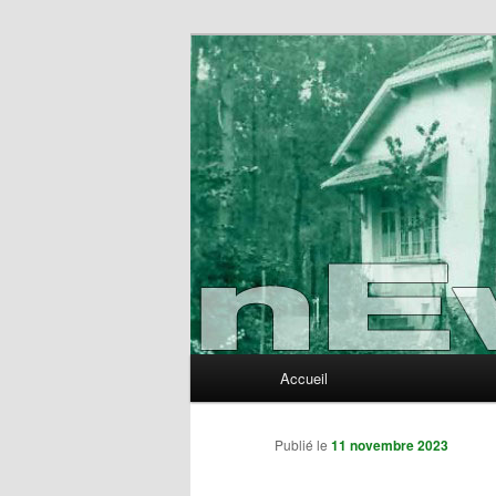
Aller
au
contenu
nEvErLaNd
principal
Menu
Accueil
principal
Publié le
11 novembre 2023