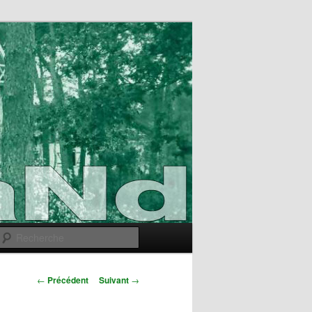
Recherche
Navigation
←
Précédent
Suivant
→
des