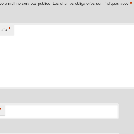
*
se e-mail ne sera pas publiée.
Les champs obligatoires sont indiqués avec
*
aire
*