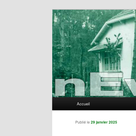
Aller
au
contenu
nEvErLaNd
principal
Menu
Accueil
principal
Publié le
29 janvier 2025