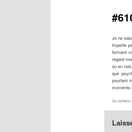
#61
Je ne sais
importe pe
forment c
regard men
ou en noir
que psych
pourtant i
moments 
Ce contenu 
Laiss