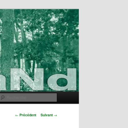
Recherche
Navigation
←
Précédent
Suivant
→
des