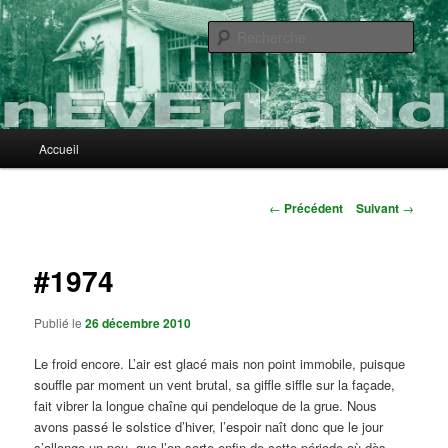
Aller
au
Rech
contenu
principal
nEvErLaNd
Menu
Accueil
principal
Navigation
←
Précédent
Suivant
→
des
articles
#1974
Publié le
26 décembre 2010
Le froid encore. L’air est glacé mais non point immobile, puisque
souffle par moment un vent brutal, sa giffle siffle sur la façade,
fait vibrer la longue chaîne qui pendeloque de la grue. Nous
avons passé le solstice d’hiver, l’espoir naît donc que le jour
s’allonge un peu, que l’on sorte enfin de cette période où dès