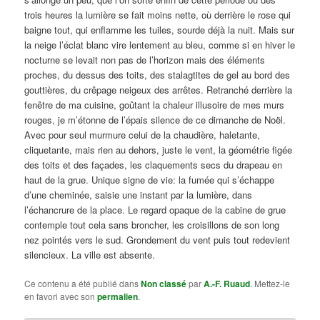
trois heures la lumière se fait moins nette, où derrière le rose qui
baigne tout, qui enflamme les tuiles, sourde déjà la nuit. Mais sur
la neige l’éclat blanc vire lentement au bleu, comme si en hiver le
nocturne se levait non pas de l’horizon mais des éléments
proches, du dessus des toits, des stalagtites de gel au bord des
gouttières, du crêpage neigeux des arrêtes. Retranché derrière la
fenêtre de ma cuisine, goûtant la chaleur illusoire de mes murs
rouges, je m’étonne de l’épais silence de ce dimanche de Noël.
Avec pour seul murmure celui de la chaudière, haletante,
cliquetante, mais rien au dehors, juste le vent, la géométrie figée
des toits et des façades, les claquements secs du drapeau en
haut de la grue. Unique signe de vie: la fumée qui s’échappe
d’une cheminée, saisie une instant par la lumière, dans
l’échancrure de la place. Le regard opaque de la cabine de grue
contemple tout cela sans broncher, les croisillons de son long
nez pointés vers le sud. Grondement du vent puis tout redevient
silencieux. La ville est absente.
Ce contenu a été publié dans
Non classé
par
A.-F. Ruaud
. Mettez-le
en favori avec son
permalien
.