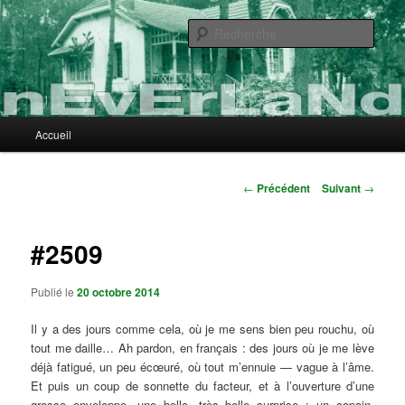
Aller
au
Rech
contenu
principal
nEvErLaNd
Menu
Accueil
principal
Navigation
←
Précédent
Suivant
→
des
articles
#2509
Publié le
20 octobre 2014
Il y a des jours comme cela, où je me sens bien peu rouchu, où
tout me daille… Ah pardon, en français : des jours où je me lève
déjà fatigué, un peu écœuré, où tout m’ennuie — vague à l’âme.
Et puis un coup de sonnette du facteur, et à l’ouverture d’une
grosse enveloppe, une belle, très belle surprise : un copain,