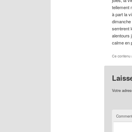
joies, la 
tellement 
à part la 
dimanche d
serrèrent 
alentours 
calme en p
Ce contenu 
Laiss
Votre adres
Comment