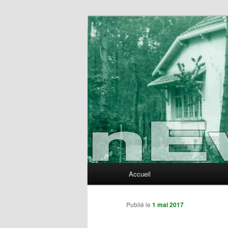
Aller
au
contenu
nEvErLaNd
principal
Menu
Accueil
principal
Publié le
1 mai 2017