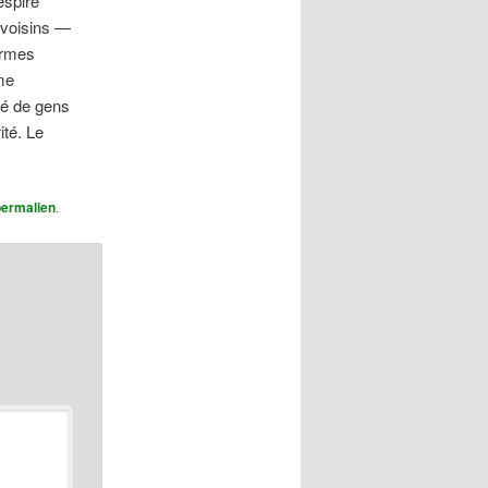
espire
 voisins —
armes
me
ré de gens
ité. Le
permalien
.