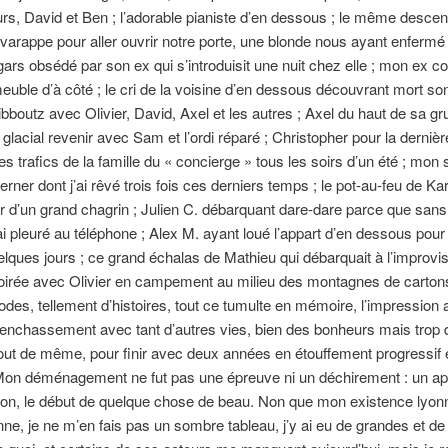
rs, David et Ben ; l’adorable pianiste d’en dessous ; le même descen
varappe pour aller ouvrir notre porte, une blonde nous ayant enfermé
gars obsédé par son ex qui s’introduisit une nuit chez elle ; mon ex c
euble d’à côté ; le cri de la voisine d’en dessous découvrant mort son 
kibboutz avec Olivier, David, Axel et les autres ; Axel du haut de sa gr
 glacial revenir avec Sam et l’ordi réparé ; Christopher pour la dernière
les trafics de la famille du « concierge » tous les soirs d’un été ; mon 
erner dont j’ai rêvé trois fois ces derniers temps ; le pot-au-feu de Ka
 d’un grand chagrin ; Julien C. débarquant dare-dare parce que san
’ai pleuré au téléphone ; Alex M. ayant loué l’appart d’en dessous pour
lques jours ; ce grand échalas de Mathieu qui débarquait à l’improvist
soirée avec Olivier en campement au milieu des montagnes de carton
sodes, tellement d’histoires, tout ce tumulte en mémoire, l’impression 
 enchassement avec tant d’autres vies, bien des bonheurs mais trop 
out de même, pour finir avec deux années en étouffement progressif e
. Mon déménagement ne fut pas une épreuve ni un déchirement : un a
tion, le début de quelque chose de beau. Non que mon existence lyon
nne, je ne m’en fais pas un sombre tableau, j’y ai eu de grandes et de 