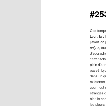
#25
Ces temps-
Lyon, la v
j’avais de 
only »
, to
d’agorapho
cette fâch
plein d’an
passé, Lyo
dans un qu
existence 
cour, tout
étranges d
bien le cas
les pleurs 