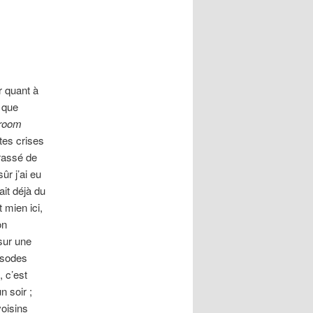
articles
r quant à
e que
 room
ites crises
rrassé de
ûr j’ai eu
ait déjà du
 mien ici,
on
sur une
isodes
 c’est
n soir ;
voisins