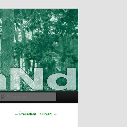
Recherche
Navigation
←
Précédent
Suivant
→
des