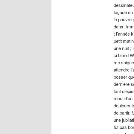
dessinateu
façade en 
le pauvre 
dans l’imm
; l’année 
petit matin
une nuit ; 
si blond W
me soigner
attendre j
bosser que
dernière 
tant d’épi
recul d’un
douleurs t
de partir
une jubila
fut pas bo