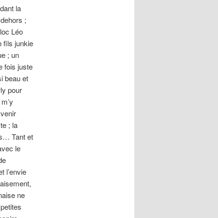
dant la
 dehors ;
oloc Léo
fils junkie
ue ; un
 fois juste
si beau et
rly pour
s m’y
 venir
e ; la
s… Tant et
avec le
de
t l’envie
paisement,
naise ne
petites