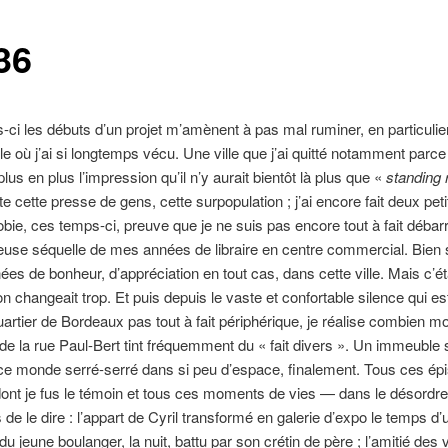
36
ci les débuts d’un projet m’amènent à pas mal ruminer, en particulie
ille où j’ai si longtemps vécu. Une ville que j’ai quitté notamment parc
plus en plus l’impression qu’il n’y aurait bientôt là plus que «
standing
ute cette presse de gens, cette surpopulation ; j’ai encore fait deux pet
bie, ces temps-ci, preuve que je ne suis pas encore tout à fait déba
euse séquelle de mes années de libraire en centre commercial. Bien s
nées de bonheur, d’appréciation en tout cas, dans cette ville. Mais c’ét
n changeait trop. Et puis depuis le vaste et confortable silence qui est
artier de Bordeaux pas tout à fait périphérique, je réalise combien m
de la rue Paul-Bert tint fréquemment du « fait divers ». Un immeuble 
 ce monde serré-serré dans si peu d’espace, finalement. Tous ces ép
ont je fus le témoin et tous ces moments de vies — dans le désordre,
 de le dire : l’appart de Cyril transformé en galerie d’expo le temps d’u
du jeune boulanger, la nuit, battu par son crétin de père ; l’amitié des 