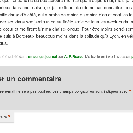
vie quoi, et certains de ses acteurs me manquent aujourd’hui, mais je r
mieux dans une maison, et je me fiche bien de ne pas connaître mes
vieille dame d’à côté, qui marche de moins en moins bien et dont les l
ernier, dans son jardin avec sa fidèle amie de tous les week-ends, 
le cœur et me firent fuir ma chaise-longue. Pour être moins serré-ser
je suis à Bordeaux beaucoup moins dans la solitude qu’à Lyon, en vér
lus.
a été publié dans
en songe
,
journal
par
A.-F. Ruaud
. Mettez-le en favori avec son
er un commentaire
*
se e-mail ne sera pas publiée.
Les champs obligatoires sont indiqués avec
*
aire