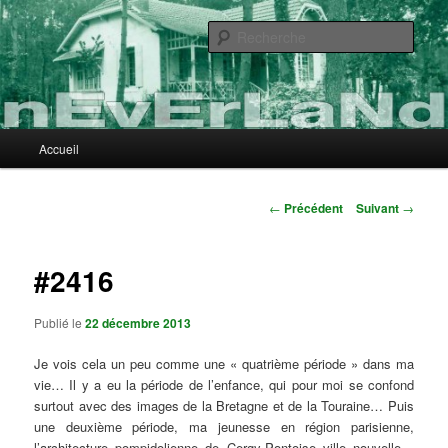
Aller
au
Rech
contenu
principal
nEvErLaNd
Menu
Accueil
principal
Navigation
←
Précédent
Suivant
→
des
articles
#2416
Publié le
22 décembre 2013
Je vois cela un peu comme une « quatrième période » dans ma
vie… Il y a eu la période de l’enfance, qui pour moi se confond
surtout avec des images de la Bretagne et de la Touraine… Puis
une deuxième période, ma jeunesse en région parisienne,
l’architecture pompidolienne de Cergy-Pontoise ville nouvelle…