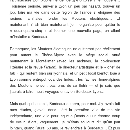
Troisième période, arriver à Lyon un peu par hasard, trouver un
job, faire ma vie dans cette région de France si éloignée des
racines familiales, fonder les Moutons électriques… Et
maintenant ? Eh bien maintenant je m’organise pour quitter le
« deux-quatre-cinq » et tourner une nouvelle page, en allant
m’installer à Bordeaux.
Remarquez, les Moutons électriques ne quitteront pas réellement
pour autant le Rhône-Alpes: avec le siège social situé
maintenant à Montélimar (avec les archives, la co-direction
littéraire et la revue
Fiction
), le directeur artistique et le « chef de
fab » qui restent bien sûr lyonnais, et un petit local bientôt loué à
Lyon comme entrepôt local des Indés… les racines rhône-alpines
des Moutons ne sont pas près de se flétrir — et je sais que
j’aurais à faire moult voyages en avion Bordeaux-Lyon…
Mais quoi qu’il en soit, Bordeaux ce sera, pour moi. J’y avais fait
mes études, ç’avait donc été la première ville de ma vie
indépendante, une ville pour laquelle j’avais eu un énorme coup
de cœur. Alors, vaguement, je m’étais toujours dit qu’un jour
lointain, quand j’aurai 50 ans, je reviendrais à Bordeaux… Et puis