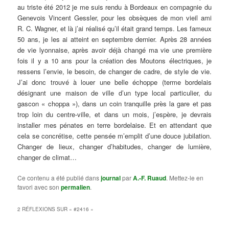
au triste été 2012 je me suis rendu à Bordeaux en compagnie du
Genevois Vincent Gessler, pour les obsèques de mon vieil ami
R. C. Wagner, et là j’ai réalisé qu’il était grand temps. Les fameux
50 ans, je les ai atteint en septembre dernier. Après 28 années
de vie lyonnaise, après avoir déjà changé ma vie une première
fois il y a 10 ans pour la création des Moutons électriques, je
ressens l’envie, le besoin, de changer de cadre, de style de vie.
J’ai donc trouvé à louer une belle échoppe (terme bordelais
désignant une maison de ville d’un type local particulier, du
gascon « choppa »), dans un coin tranquille près la gare et pas
trop loin du centre-ville, et dans un mois, j’espère, je devrais
installer mes pénates en terre bordelaise. Et en attendant que
cela se concrétise, cette pensée m’emplit d’une douce jubilation.
Changer de lieux, changer d’habitudes, changer de lumière,
changer de climat…
Ce contenu a été publié dans
journal
par
A.-F. Ruaud
. Mettez-le en
favori avec son
permalien
.
2 RÉFLEXIONS SUR «
#2416
»