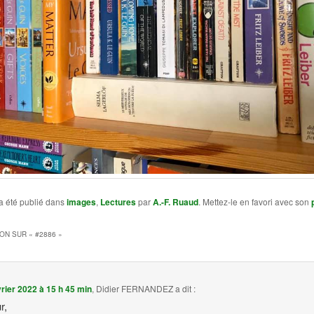
a été publié dans
images
,
Lectures
par
A.-F. Ruaud
. Mettez-le en favori avec son
ION SUR «
#2886
»
vrier 2022 à 15 h 45 min
,
Didier FERNANDEZ
a dit :
r,