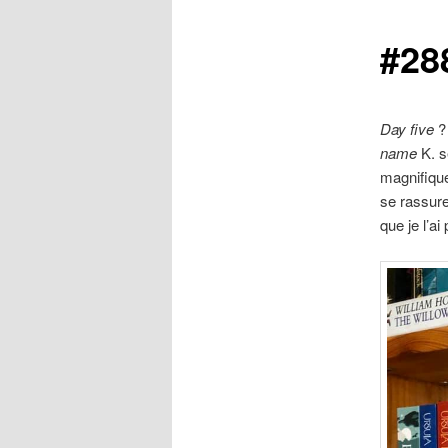
#28
Day five
? 
name
K. s
magnifiqu
se rassure
que je l’ai