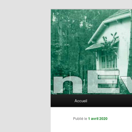
Aller
au
contenu
nEvErLaNd
principal
Menu
Accueil
principal
Publié le
1 avril 2020