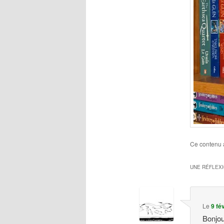
Ce contenu 
UNE RÉFLEX
Le
9 fé
Bonjou