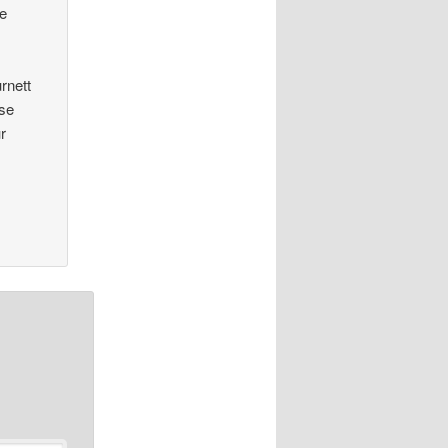
te
rnett
 se
r