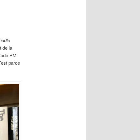
articles
iddle
t de la
arade PM
’est parce