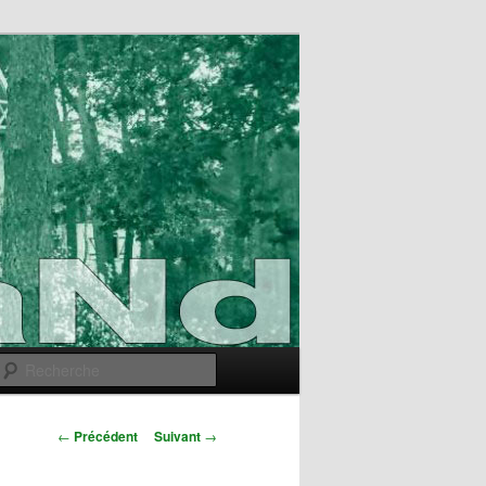
Recherche
Navigation
←
Précédent
Suivant
→
des