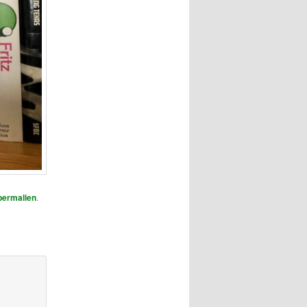
permalien
.