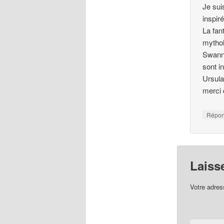
Je sui
inspir
La fan
mythol
Swann 
sont i
Ursula
merci
Répo
Laiss
Votre adres