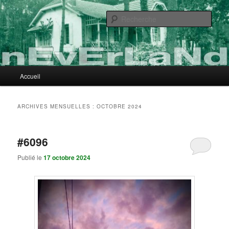
Aller
Aller
au
au
Rech
contenu
contenu
principal
secondaire
nEvErLaNd
Menu
Accueil
principal
ARCHIVES MENSUELLES :
OCTOBRE 2024
#6096
Publié le
17 octobre 2024