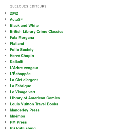
QUELQUES ÉDITEURS
2042
ActuSF
Black and White
British Library Crime Classics
Fata Morgana
Flatland
Folio Society
Hervé Chopin
Koikalit
L'Arbre vengeur
L'Échappée
La Clef d'argent
La Fabrique
Le Visage vert
Library of American Comics
Louis Vuitton Travel Books
Manderley Press
Mnémos
PM Press
PS Publishing